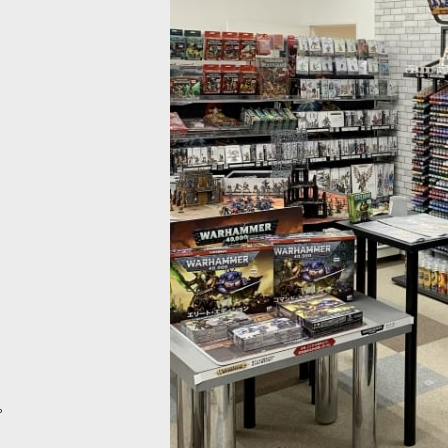
ラシ] プロモデラーブラシ 2/0【天然毛】
[ファレホ：ブラシ] ディテールブラ
[
B02000
]
473
円
(税込)
。