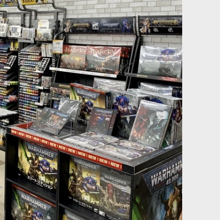
シ 0【人工毛】
[ファレホ：ゲームカラー] ローズフレッシュ
[
72100
]
385
円
(税込)