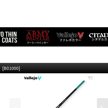
シタデルカ
ファレホカラー
アーミーペインター
】
[
B01000
]