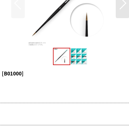
】
[
B01000
]