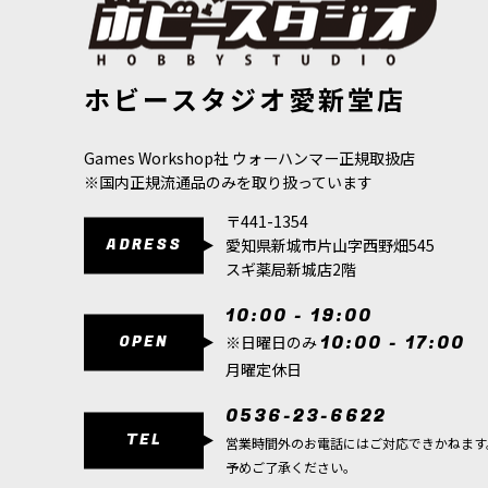
[ファレホ：エクスプレス・インテンス] ドレッドノート
[ファレホ：ブ
ホビースタジオ愛新堂店
イエロー
[
72477
]
[
B01020
]
495
円
(税込)
968
円
(税込)
Games Workshop社 ウォーハンマー正規取扱店
※国内正規流通品のみを取り扱っています
〒441-1354
ADRESS
愛知県新城市片山字西野畑545
スギ薬局新城店2階
10:00 - 19:00
OPEN
10:00 - 17:00
※日曜日のみ
月曜定休日
0536-23-6622
TEL
営業時間外のお電話にはご対応できかねます
予めご了承ください。