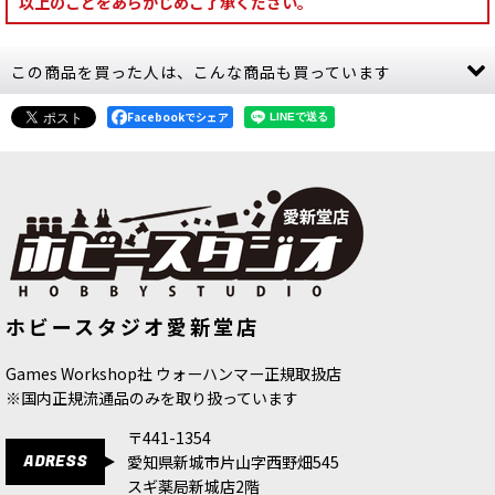
以上のことをあらかじめご了承ください。
この商品を買った人は、こんな商品も買っています
Facebookでシェア
[ケイオス・スペースマリーン] ケイオ
[アイアンハンド] カーノク・ヴァール
ホビースタジオ愛新堂店
ス・ターミネイター・スカッド
[
43-
[
55-59
]
19
]
6,500
円
(税込)
9,300
円
(税込)
Games Workshop社 ウォーハンマー正規取扱店
※国内正規流通品のみを取り扱っています
〒441-1354
ADRESS
愛知県新城市片山字西野畑545
スギ薬局新城店2階