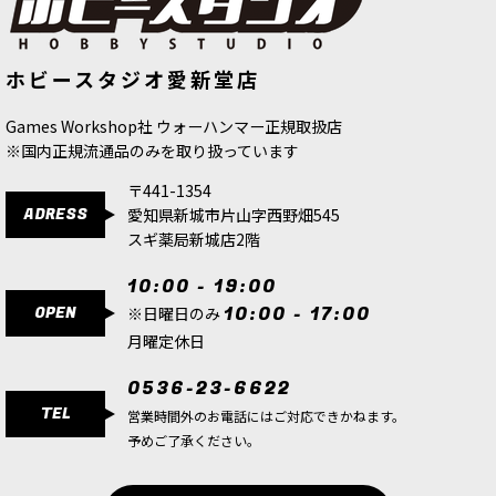
[TTC：ブライト] アミュレット・パー
[TTC:ハイライト]ペスティレンス・グ
ホビースタジオ愛新堂店
プル
[
10105
]
リーン
[
10138
]
880
円
(税込)
880
円
(税込)
Games Workshop社 ウォーハンマー正規取扱店
※国内正規流通品のみを取り扱っています
〒441-1354
ADRESS
愛知県新城市片山字西野畑545
スギ薬局新城店2階
10:00 - 19:00
OPEN
10:00 - 17:00
※日曜日のみ
月曜定休日
0536-23-6622
TEL
営業時間外のお電話にはご対応できかねます。
予めご了承ください。