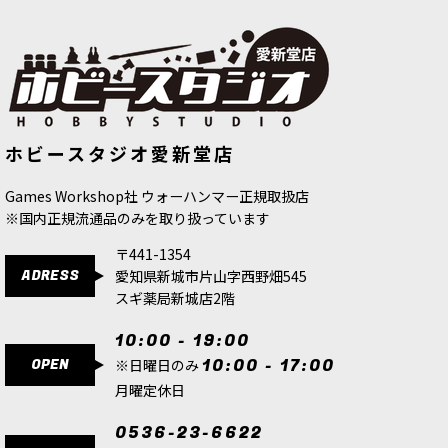
[ファレホ：ブラシ] ディテールブラシ
[APファナティック：ウォッシュ]パー
ホビースタジオ愛新堂店
1【人工毛】
[
B02001
]
プルトーン
[
WP3212
]
484
円
(税込)
650
円
(税込)
Games Workshop社 ウォーハンマー正規取扱店
※国内正規流通品のみを取り扱っています
〒441-1354
ADRESS
愛知県新城市片山字西野畑545
スギ薬局新城店2階
10:00 - 19:00
OPEN
10:00 - 17:00
※日曜日のみ
月曜定休日
0536-23-6622