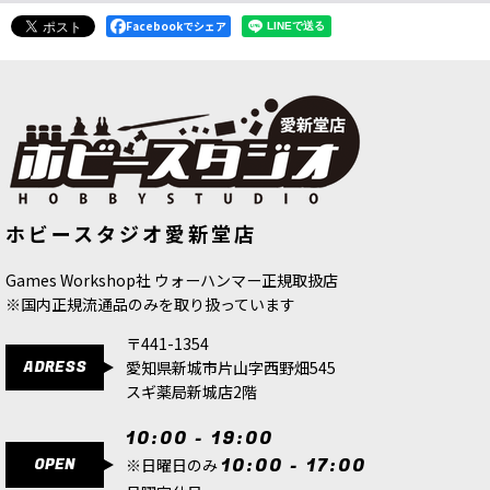
Facebookでシェア
[シタデルカラー：DRY] GOLGFAG
[キルチーム] ウルフスカウト
[
102-
ホビースタジオ愛新堂店
BROWN ゴルグファグ・ブラウン
[
23-
11
]
26
]
9,900
円
(税込)
580
円
(税込)
Games Workshop社 ウォーハンマー正規取扱店
※国内正規流通品のみを取り扱っています
〒441-1354
ADRESS
愛知県新城市片山字西野畑545
スギ薬局新城店2階
10:00 - 19:00
OPEN
10:00 - 17:00
※日曜日のみ