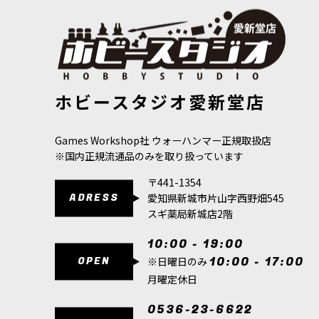
[スレイヴ・トゥ・ダークネス] ベ＝ラコール・ザ・ダー
[スレイヴ・
ホビースタジオ愛新堂店
クマスター
[
97-19
]
14,300
円
(税
24,100
円
(税込)
Games Workshop社 ウォーハンマー正規取扱店
※国内正規流通品のみを取り扱っています
〒441-1354
ADRESS
愛知県新城市片山字西野畑545
スギ薬局新城店2階
10:00 - 19:00
OPEN
10:00 - 17:00
※日曜日のみ
月曜定休日
0536-23-6622