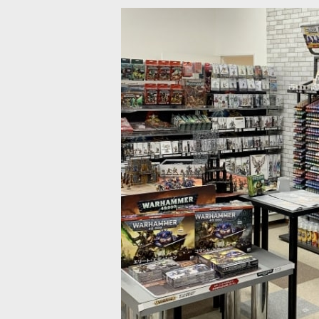
トゥ・ダークネス] ヴァランガード
[
83-51
]
[スレイヴ・トゥ・ダークネス] ケ
込)
9,900
円
(税込)