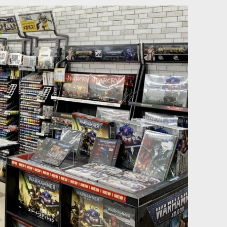
イオス・ナイト
[
83-09
]
[スレイヴ・トゥ・ダークネス] ダークオース・マローダ
ー
[
83-52
]
8,300
円
(税込)