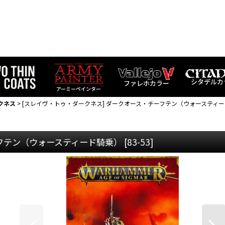
シタデルカ
ファレホカラー
アーミーペインター
クネス
>
[スレイヴ・トゥ・ダークネス] ダークオース・チーフテン（ウォースティ
ーフテン（ウォースティード騎乗）
[
83-53
]