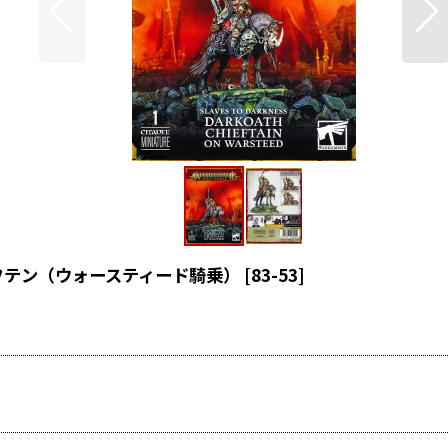
フテン（ウォースティード騎乗）
[
83-53
]