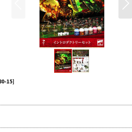
80-15
]