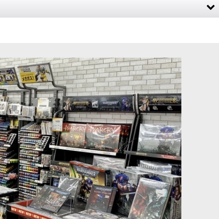
ギルド・ギャラント
[オシアーク・ボーンリーパー] モーテック・ガード
[
94-
25
]
8,950
円
(税込)