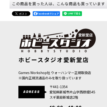
この商品を買った人は、こんな商品も買っています
Facebookでシェア
[スレイヴ・トゥ・ダークネス] ケイオス・ウォリアー
[秩序のバト
ホビースタジオ愛新堂店
[
83-06
]
本語版
[
96-0
9,300
円
(税込)
8,800
円
(税込
Games Workshop社 ウォーハンマー正規取扱店
※国内正規流通品のみを取り扱っています
〒441-1354
ADRESS
愛知県新城市片山字西野畑545
スギ薬局新城店2階