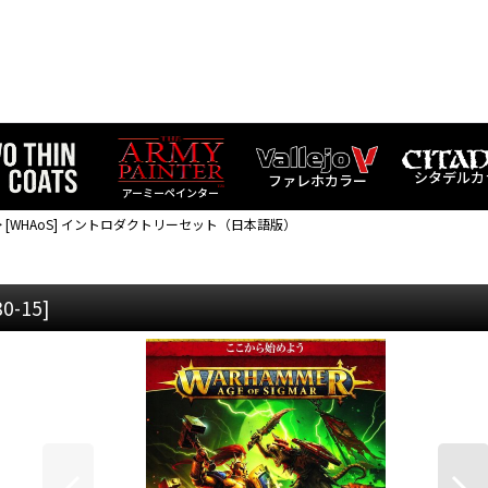
シタデルカ
ファレホカラー
アーミーペインター
>
[WHAoS] イントロダクトリーセット（日本語版）
80-15
]