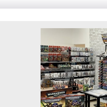
ルトーム] ストームキャスト・エターナル 日
[シティ・オヴ・シグマー] フリー
1
]
[
86-08
]
)
8,500
円
(税込)