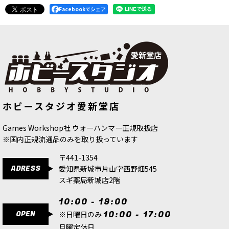
Facebookでシェア
[スケイヴン] アーク・ウォーロック
【陣営パック】グルームスパイト・ギ
ホビースタジオ愛新堂店
[
90-48
]
ット 日本語版
[
74-11
]
5,700
円
(税込)
2,910
円
(税込)
Games Workshop社 ウォーハンマー正規取扱店
※国内正規流通品のみを取り扱っています
〒441-1354
ADRESS
愛知県新城市片山字西野畑545
スギ薬局新城店2階
10:00 - 19:00
OPEN
10:00 - 17:00
※日曜日のみ
月曜定休日