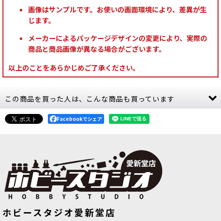
画像はサンプルです。お使いの画面環境により、差異が生
じます。
メーカーによるパッケージデザインの変更により、実際の
商品と商品画像が異なる場合がございます。
以上のことをあらかじめご了承ください。
この商品を買った人は、こんな商品も買っています
Facebookでシェア
[スペースマリーン] レフテナント
[
48-
[グルームスパイト・ギット] スクイッ
ホビースタジオ愛新堂店
73
]
グボス（ナッシャスクイッグ騎乗）
[
89-75
]