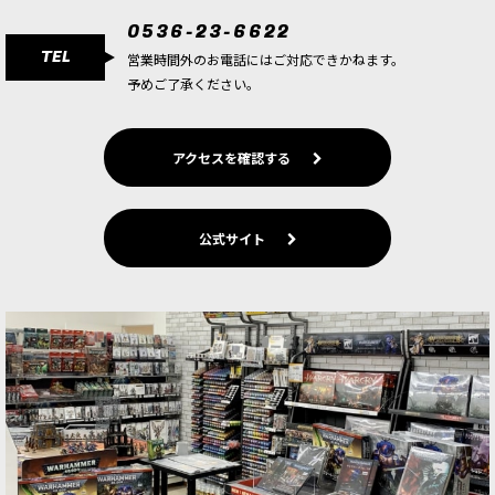
ROUND BASE
0536-23-6622
700
円
(税込)
TEL
営業時間外のお電話にはご対応できかねます。
1点
予めご了承ください。
こちらは直輸入品のため、送料無料・会員割引・
クーポン割引対象外の商品です。
アクセスを確認する
◆直輸入品◆[シタデルベース] CITADEL 80MM
ROUND BASE
700
円
(税込)
1点
公式サイト
こちらは直輸入品のため、送料無料・会員割引・
クーポン割引対象外の商品です。
◆直輸入品◆[シタデルベース] CITADEL LARGE
OVAL BASE (120mm×92mm)
700
円
(税込)
ただいま売り切れ中
こちらは直輸入品のため、送料無料・会員割引・
クーポン割引対象外の商品です。120×92mmの
楕円のベースが1枚入っています。