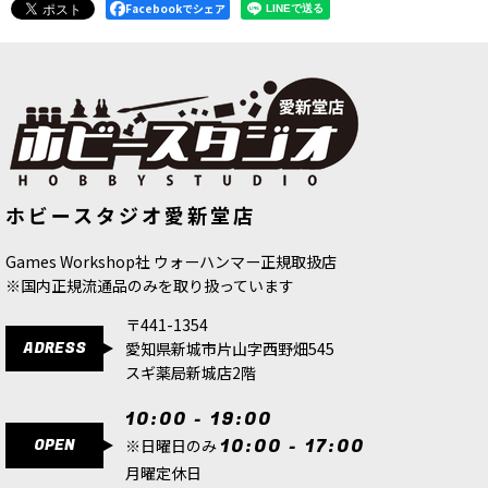
2,500
Facebookでシェア
円
(税込)
1点
※ミニチュアは同梱されていません。別途ご用意
ください。
[シタデル：ベース] ミックスド・ベース・パック
2 (23 BASES)
[
66-20
]
2,200
円
(税込)
[ダークエンジェル] アップグレード＆
[ファレホ：ゲームカラー：蛍光] オレ
1点
ホビースタジオ愛新堂店
デカールシート
[
44-24
]
ンジ
[
72156
]
※ミニチュアは同梱されていません。別途ご用意
5,300
円
(税込)
385
円
(税込)
ください。
Games Workshop社 ウォーハンマー正規取扱店
※国内正規流通品のみを取り扱っています
◆直輸入品◆[シタデルベース] CITADEL 25MM
〒441-1354
ROUND BASE
ADRESS
愛知県新城市片山字西野畑545
700
円
(税込)
スギ薬局新城店2階
ただいま売り切れ中
こちらは直輸入品のため、送料無料・会員割引・
10:00 - 19:00
クーポン割引対象外の商品です。
OPEN
10:00 - 17:00
※日曜日のみ
月曜定休日
◆直輸入品◆[シタデルベース] CITADEL 60MM