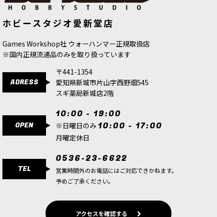
[ファレホ：モデルカラー] スプリンタ
[デスウォッチ] アップグレード
[
39-
ホビースタジオ愛新堂店
ーグリーン
[
70756
]
15
]
385
円
(税込)
2,500
円
(税込)
Games Workshop社 ウォーハンマー正規取扱店
※国内正規流通品のみを取り扱っています
〒441-1354
ADRESS
愛知県新城市片山字西野畑545
スギ薬局新城店2階
10:00 - 19:00
OPEN
10:00 - 17:00
※日曜日のみ
月曜定休日
0536-23-6622
TEL
営業時間外のお電話にはご対応できかねます。
予めご了承ください。
アクセスを確認する