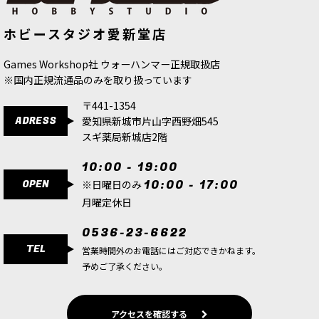
[キルチーム：データカード] ハイエロ
[キルチーム:データカード] サンクテ
ホビースタジオ愛新堂店
テック・サークル 日本語版
[
103-67
]
ィファイアー 日本語版
[
102-59
]
4,500
円
(税込)
4,500
円
(税込)
Games Workshop社 ウォーハンマー正規取扱店
※国内正規流通品のみを取り扱っています
〒441-1354
ADRESS
愛知県新城市片山字西野畑545
スギ薬局新城店2階
10:00 - 19:00
OPEN
10:00 - 17:00
※日曜日のみ
月曜定休日
0536-23-6622
TEL
営業時間外のお電話にはご対応できかねます。
予めご了承ください。
アクセスを確認する