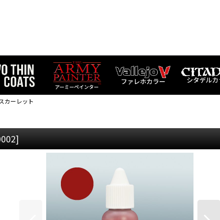
シタデルカ
ファレホカラー
アーミーペインター
・スカーレット
0002
]