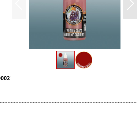
0002
]