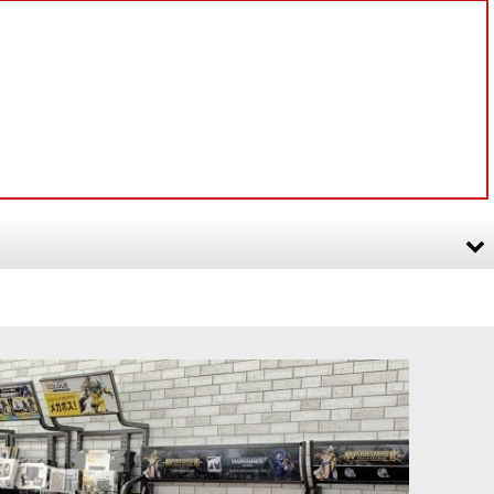
・イエロー
[
10005
]
[TTC：シャドウ] ワイバーン・グリーン
[
10013
]