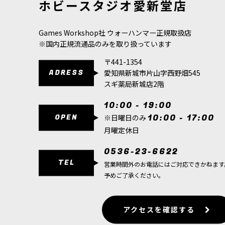
ホビースタジオ愛新堂店
880
円
(税込)
880
円
(税込)
Games Workshop社 ウォーハンマー正規取扱店
※国内正規流通品のみを取り扱っています
〒441-1354
ADRESS
愛知県新城市片山字西野畑545
スギ薬局新城店2階
10:00 - 19:00
OPEN
10:00 - 17:00
※日曜日のみ
月曜定休日
0536-23-6622
TEL
営業時間外のお電話にはご対応できかねます
予めご了承ください。
アクセスを確認する