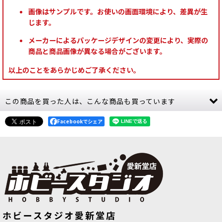
画像はサンプルです。お使いの画面環境により、差異が生
じます。
メーカーによるパッケージデザインの変更により、実際の
商品と商品画像が異なる場合がございます。
以上のことをあらかじめご了承ください。
この商品を買った人は、こんな商品も買っています
Facebookでシェア
[TTC：ハイライト] エセリアル・グリ
[TTC：シャドウ] バーサーカー・レッ
ホビースタジオ愛新堂店
ーン
[
10015
]
ド
[
10001
]