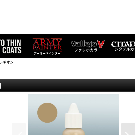
シタデルカ
ファレホカラー
アーミーペインター
・レギオン
]