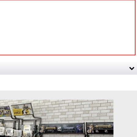
・スカイ
[
10125
]
[TTC：ミッドトーン] デス・リーパー
[
10020
]