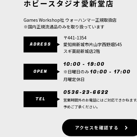
ホビースタジオ愛新堂店
880
円
(税込)
880
円
(税込)
Games Workshop社 ウォーハンマー正規取扱店
※国内正規流通品のみを取り扱っています
〒441-1354
ADRESS
愛知県新城市片山字西野畑545
スギ薬局新城店2階
10:00 - 19:00
OPEN
10:00 - 17:00
※日曜日のみ
月曜定休日
0536-23-6622
TEL
営業時間外のお電話にはご対応できかねます
予めご了承ください。
アクセスを確認する