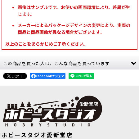
画像はサンプルです。お使いの画面環境により、差異が生
じます。
メーカーによるパッケージデザインの変更により、実際の
商品と商品画像が異なる場合がございます。
以上のことをあらかじめご了承ください。
この商品を買った人は、こんな商品も買っています
Facebookでシェア
[TTC：ハイライト] グール・グリーン
[TTC：シャドウ] ハイドラ・グリーン
ホビースタジオ愛新堂店
[
10084
]
[
10082
]