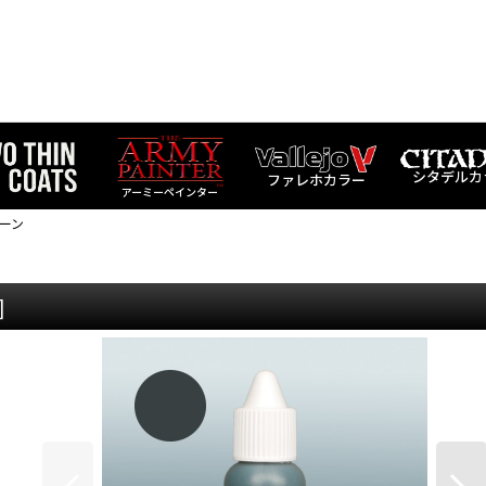
シタデルカ
ファレホカラー
アーミーペインター
リーン
]