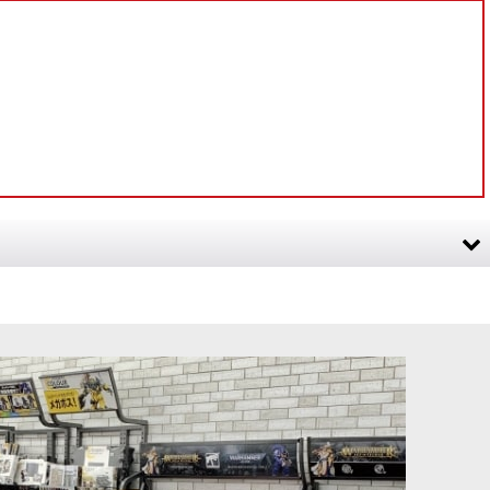
・サン
[
73-06
]
[TTC:ミッドトーン]ブート・ストラップ・ブラウン