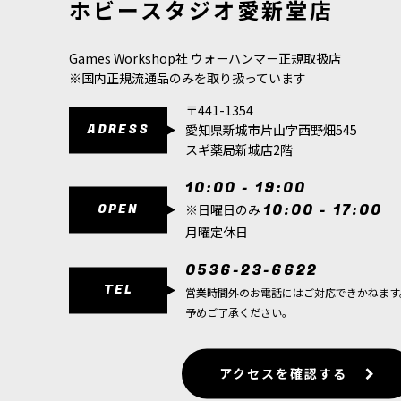
ホビースタジオ愛新堂店
880
円
(税込)
880
円
(税込)
Games Workshop社 ウォーハンマー正規取扱店
※国内正規流通品のみを取り扱っています
〒441-1354
ADRESS
愛知県新城市片山字西野畑545
スギ薬局新城店2階
10:00 - 19:00
OPEN
10:00 - 17:00
※日曜日のみ
月曜定休日
0536-23-6622
TEL
営業時間外のお電話にはご対応できかねます
予めご了承ください。
アクセスを確認する