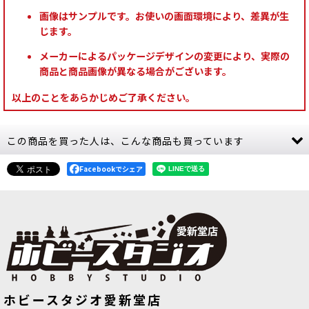
画像はサンプルです。お使いの画面環境により、差異が生
じます。
メーカーによるパッケージデザインの変更により、実際の
商品と商品画像が異なる場合がございます。
以上のことをあらかじめご了承ください。
この商品を買った人は、こんな商品も買っています
Facebookでシェア
[TTC:シャドウ]スカバード・ブラウ
[TTC:シャドウ]ウォー・マスター・
ホビースタジオ愛新堂店
ン
[
10154
]
グリーン
[
10133
]