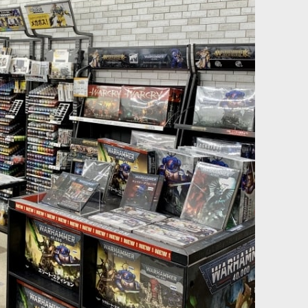
ールパック・キャバル
[ストームキャスト・エターナル] イオヌス・クリプトボ
ーン
[
96-61
]
20,000
円
(税込)