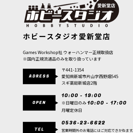
[スレイヴ・トゥ・ダークネス] アブラクシア “永劫に選ば
★[ヘドナイ
ホビースタジオ愛新堂店
れし者” の槍
[
83-57
]
ペイン
[
83-8
16,300
円
(税込)
4,700
円
(税込
Games Workshop社 ウォーハンマー正規取扱店
※国内正規流通品のみを取り扱っています
〒441-1354
ADRESS
愛知県新城市片山字西野畑545
スギ薬局新城店2階
10:00 - 19:00
OPEN
10:00 - 17:00
※日曜日のみ
月曜定休日
0536-23-6622
TEL
営業時間外のお電話にはご対応できかねます