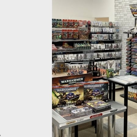
ト・オヴ・スラーネッシュ] ロード・オヴ・
[グルームスパイト・ギット] スナ
7
]
リー
[
89-88
]
)
8,500
円
(税込)
。