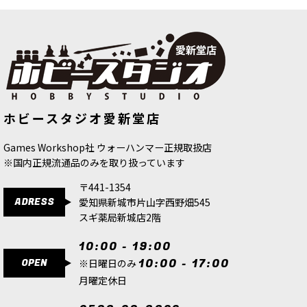
[バトルフォース] リーグ・オヴ・ヴォ
[スケイヴン] ラットリング・ワープブ
ホビースタジオ愛新堂店
ータン：クトーニア探査団
[
71-69
]
ラスター
[
90-54
]
8,300
円
(税込)
35,200
円
(税込)
Games Workshop社 ウォーハンマー正規取扱店
※国内正規流通品のみを取り扱っています
〒441-1354
ADRESS
愛知県新城市片山字西野畑545
スギ薬局新城店2階
10:00 - 19:00
OPEN
10:00 - 17:00
※日曜日のみ
月曜定休日