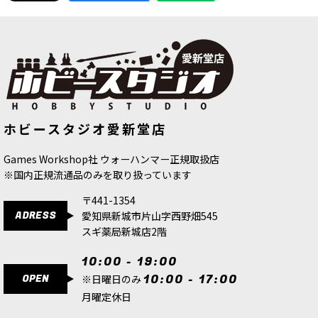
[キルチーム] サンクティファイヤー
[カラドロン・オーヴァーロード] ナ
ホビースタジオ愛新堂店
[
103-90
]
ル・ケミスト
[
84-53
]
9,400
円
(税込)
6,600
円
(税込)
Games Workshop社 ウォーハンマー正規取扱店
※国内正規流通品のみを取り扱っています
〒441-1354
ADRESS
愛知県新城市片山字西野畑545
スギ薬局新城店2階
10:00 - 19:00
OPEN
10:00 - 17:00
※日曜日のみ
月曜定休日