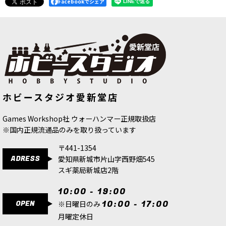
Facebookでシェア
[キルチーム] ラットリング
[
103-86
]
[キルチーム：データカード] エグザク
ホビースタジオ愛新堂店
ション・スカッド 日本語版
[
103-69
]
9,400
円
(税込)
4,500
円
(税込)
Games Workshop社 ウォーハンマー正規取扱店
※国内正規流通品のみを取り扱っています
〒441-1354
ADRESS
愛知県新城市片山字西野畑545
スギ薬局新城店2階
10:00 - 19:00
OPEN
10:00 - 17:00
※日曜日のみ
月曜定休日