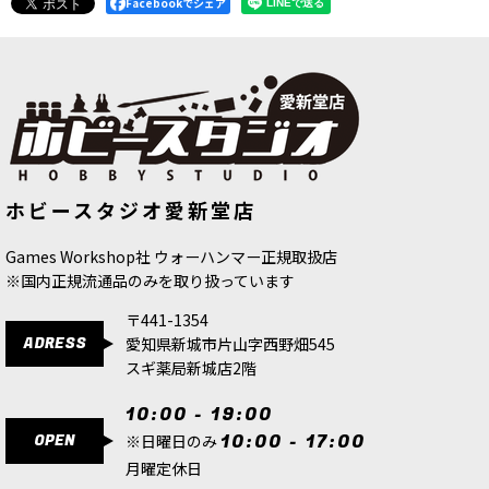
Facebookでシェア
[キルチーム] マンドレイク
[
103-42
]
[シタデル：ペイントツール] ペインテ
ホビースタジオ愛新堂店
ィング・ハンドル XL
[
66-15
]
11,100
円
(税込)
2,200
円
(税込)
Games Workshop社 ウォーハンマー正規取扱店
※国内正規流通品のみを取り扱っています
〒441-1354
ADRESS
愛知県新城市片山字西野畑545
スギ薬局新城店2階
10:00 - 19:00
OPEN
10:00 - 17:00
※日曜日のみ
月曜定休日