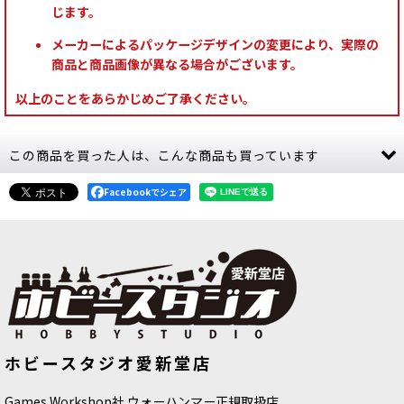
じます。
メーカーによるパッケージデザインの変更により、実際の
商品と商品画像が異なる場合がございます。
以上のことをあらかじめご了承ください。
この商品を買った人は、こんな商品も買っています
Facebookでシェア
◆旧版につき30%OFF◆[アーミーペ
[オルク] ラントハード ＆ グレッチェ
ホビースタジオ愛新堂店
インター：アクリルカラー] ファイア
ン
[
50-16
]
リザード
[
WP1426
]
3,600
円
(税込)
350
円
(税込)
Games Workshop社 ウォーハンマー正規取扱店