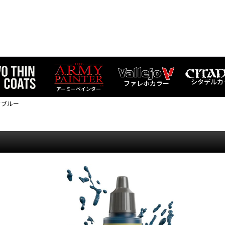
シタデルカ
ファレホカラー
アーミーペインター
クブルー