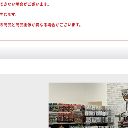
できない場合がございます。
生じます。
の商品と商品画像が異なる場合がございます。
ドウ]レッド・レイジ
[
10124
]
[APスピードペイント]スピードペ
100ml
[
WP2090
]
3,600
円
(税込)