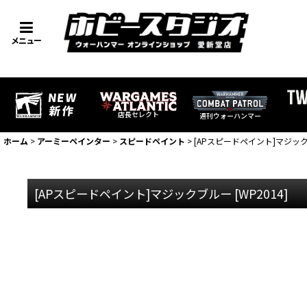
メニュー
店長セレクト
週刊ウォーハンマー
ホーム
>
アーミーペインター
>
スピードペイント
>
[APスピードペイント]マジッ
[APスピードペイント]マジックブルー
[
WP2014
]