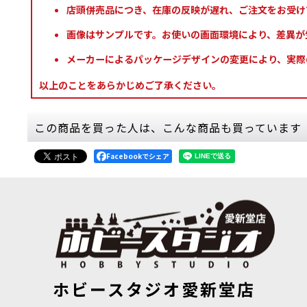
店頭併売品につき、在庫の反映が遅れ、ご注文をお受け
画像はサンプルです。お使いの画面環境により、差異が
メーカーによるパッケージデザインの変更により、実際
以上のことをあらかじめご了承ください。
この商品を買った人は、こんな商品も買っています
Facebookでシェア
[APスピードペイント]グールグリーン
[
WP2047
]
[TTC:シャ
ホビースタジオ愛新堂店
750
円
(税込)
880
円
(税込)