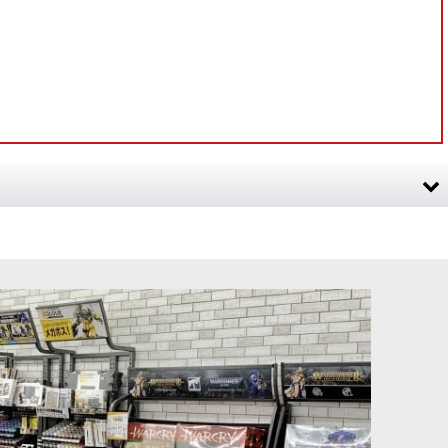
イントメディウム
[TTC:ハイライト]インフェルノ・オレンジ
[
10126
]
880
円
(税込)