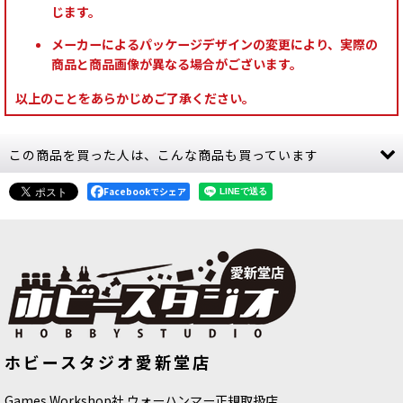
じます。
メーカーによるパッケージデザインの変更により、実際の
商品と商品画像が異なる場合がございます。
以上のことをあらかじめご了承ください。
この商品を買った人は、こんな商品も買っています
Facebookでシェア
[APスピードペイント]ホーリーホワイ
[APスピードペイント]リザードフォー
ホビースタジオ愛新堂店
ト
[
WP2003
]
クシアン
[
WP2082
]
750
円
(税込)
750
円
(税込)
Games Workshop社 ウォーハンマー正規取扱店