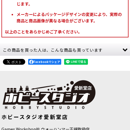
じます。
メーカーによるパッケージデザインの変更により、実際の
商品と商品画像が異なる場合がございます。
以上のことをあらかじめご了承ください。
この商品を買った人は、こんな商品も買っています
Facebookでシェア
[APスピードペイント]アッシェンスト
[APスピードペイント]ベオウルフブル
ホビースタジオ愛新堂店
ーン
[
WP2025
]
ー
[
WP2049
]
750
円
(税込)
750
円
(税込)
Games Workshop社 ウォーハンマー正規取扱店