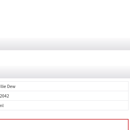
llie Dew
2042
ml