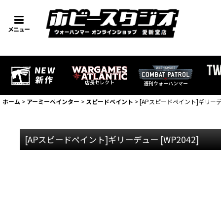
メニュー
店長セレクト
週刊ウォーハンマー
ホーム
>
アーミーペインター
>
スピードペイント
>
[APスピードペイント]ギリー
[APスピードペイント]ギリーデュー
[
WP2042
]