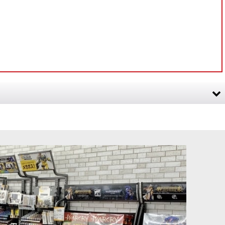
シ 4【人工毛】
[APスピードペイント]パステルサーモン
[
WP2085
]
750
円
(税込)