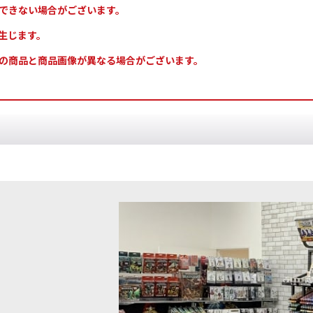
できない場合がございます。
生じます。
の商品と商品画像が異なる場合がございます。
ティック]マリンミスト
[
WP3042
]
[ファレホ：ブラシ] エフェクトブラ
[
B04004
]
583
円
(税込)