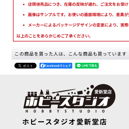
店頭併売品につき、在庫の反映が遅れ、ご注文をお受け
画像はサンプルです。お使いの画面環境により、差異が
メーカーによるパッケージデザインの変更により、実際
以上のことをあらかじめご了承ください。
この商品を買った人は、こんな商品も買っています
Facebookでシェア
[オールク・ウォークラン]ビーストスキュワー・キルボウ
[APファナ
ホビースタジオ愛新堂店
[
89-60
]
650
円
(税込)
5,500
円
(税込)