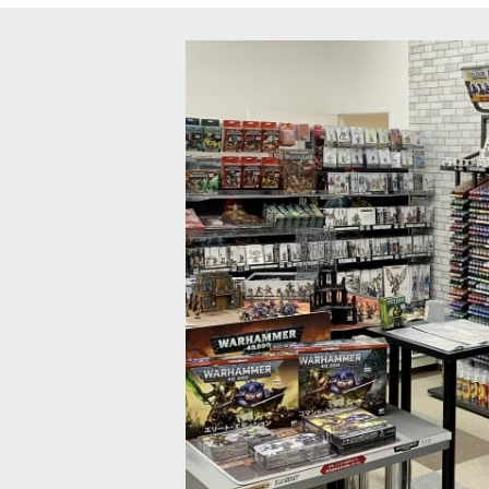
ドペイント]グールグリーン
[
WP2047
]
[APスピードペイント]ポリッシュド
750
円
(税込)