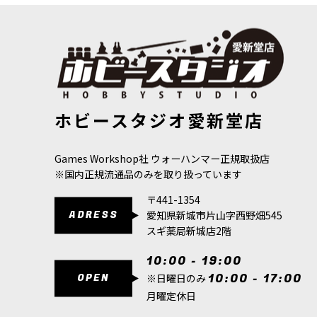
[APファナティック：ウォッシュ]オレンジトーン
[APスピー
ホビースタジオ愛新堂店
[
WP3207
]
750
円
(税込)
650
円
(税込)
Games Workshop社 ウォーハンマー正規取扱店
※国内正規流通品のみを取り扱っています
〒441-1354
ADRESS
愛知県新城市片山字西野畑545
スギ薬局新城店2階
10:00 - 19:00
OPEN
10:00 - 17:00
※日曜日のみ
月曜定休日