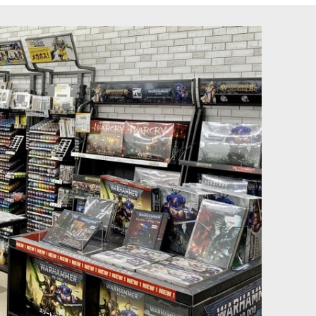
シルバー
[
WP2071
]
[TTC：ブライト] ギガワット・ブルー
[
10102
]
880
円
(税込)