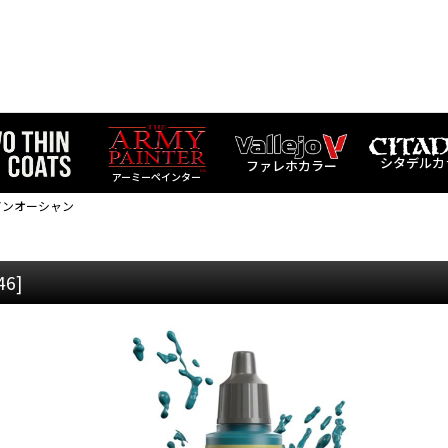
シタデルカ
ファレホカラー
アーミーペインター
アンオーシャン
46
]