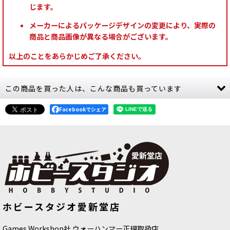
じます。
メーカーによるパッケージデザインの変更により、実際の
商品と商品画像が異なる場合がございます。
以上のことをあらかじめご了承ください。
この商品を買った人は、こんな商品も買っています
Facebookでシェア
[APファナティック]ブラッドカリス
[APスピードペイント]パープルスウォ
ホビースタジオ愛新堂店
[
WP3119
]
ーム
[
WP2031
]
650
円
(税込)
750
円
(税込)
Games Workshop社 ウォーハンマー正規取扱店