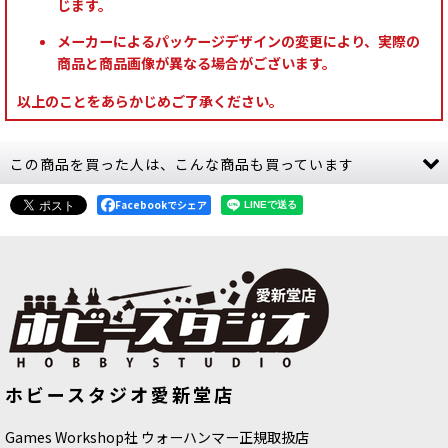
じます。
メーカーによるパッケージデザインの変更により、実際の
商品と商品画像が異なる場合がございます。
以上のことをあらかじめご了承ください。
この商品を買った人は、こんな商品も買っています
Facebookでシェア
[APスピードペイント]ベオウルフブル
[APスピードペイント]ホードブロンズ
ホビースタジオ愛新堂店
ー
[
WP2049
]
[
WP2074
]
750
円
(税込)
750
円
(税込)
Games Workshop社 ウォーハンマー正規取扱店