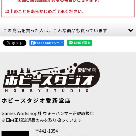
以上のことをあらかじめご了承ください。
この商品を買った人は、こんな商品も買っています
Facebookでシェア
[APスピードペイント]フォレストスプ
[APスピードペイント]ベオウルフブル
ホビースタジオ愛新堂店
ライト
[
WP2044
]
ー
[
WP2049
]
750
円
(税込)
750
円
(税込)
Games Workshop社 ウォーハンマー正規取扱店
※国内正規流通品のみを取り扱っています
〒441-1354