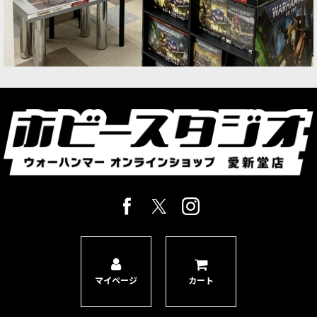
[ワールドイーター] コーン・バーザーカー
[
43-
10
]
9,900
円
(税込)
1点
ゲーム「ウォーハンマー40,000」ワールドイータ
ーのトループユニットとなるマルチパーツプラス
チック製シタデルミニチュア10体。アーミーの基
幹となるユニットが新モデルとなって登場。オプ
ションパーツ収録…
マイページ
カート