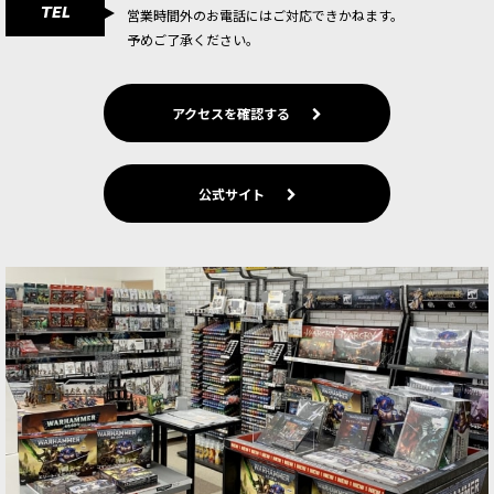
TEL
パーツプラスチック製シタデルミニチュア1体。
営業時間外のお電話にはご対応できかねます。
インペリアルナイトさえ易々と斬り倒すほど強力
予めご了承ください。
なキャラクターで、…
[ワールドイーター] ”裏切者”カーン
[
43-25
]
アクセスを確認する
6,300
円
(税込)
1点
常にあらゆる強襲の先頭を切って戦う「裏切者：
公式サイト
カーン」。銀河全体で悪名高い彼は、血の神のた
めに多くの血を求め突撃する。このキットには
「"裏切者" カーン」1体が収録されている。
[ワールドイーター] ロード・インヴォケイトゥス
[
43-26
]
9,900
円
(税込)
1点
「ロード・インヴォケイトゥス」は、迅速な襲
撃、壊滅的な反撃、容赦ない一撃必殺の達人であ
る。巨大なジャガーノート「カルグルス（燃える
空の駿馬）」に乗り、まるで大地を駆け抜けるか
のように空中を疾走する。血…