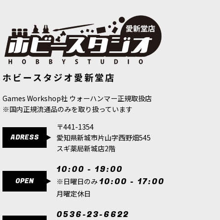
ゲーム「ウォーハンマー40,000」ワールドイータ
ーの勢力の背景設定、イラストやミニチュア作例
写真、ゲームルールを掲載するハードカバー版書
籍。マッチプレイやナラティブプレイ用ルールの
ほか、新デタッチメ…
[コンバットパトロール] ワールドイーター
[
73-
04
]
◆取り寄せ商品◆[オールドワールド]
[ワールドイーター] スローターバウン
ホビースタジオ愛新堂店
アーケインジャーナル：レイジング・
ド
[
67-05
]
24,100
円
(税込)
オヴ・ウェスターランド（英語版）
6,300
円
(税込)
1点
[
08-17
]
Games Workshop社 ウォーハンマー正規取扱店
4,000
円
(税込)
ゲーム「ウォーハンマー40,000」ワールドイータ
※国内正規流通品のみを取り扱っています
ーの勢力のコレクションを始めたり、アーミーを
拡充するの際におすすめなシタデルミニチュア22
〒441-1354
体セット。ディーモン・プリンス1体、マスター・
ADRESS
愛知県新城市片山字西野畑545
オヴ・エクスキ…
スギ薬局新城店2階
[ワールドイーター] コーンの総魔長 アングロン
10:00 - 19:00
[
43-28
]
OPEN
10:00 - 17:00
※日曜日のみ
24,800
円
(税込)
月曜定休日
1点
ゲーム「ウォーハンマー40,000」ワールドイータ
0536-23-6622
ーのロード・オヴ・ウォーユニットとなるマルチ