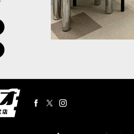
舞う魔導兵器。常に最前線に姿を見せ、轟音とともに戦場の空を舞う。
43-51
]
イトロード・ターミネイター」ともなればなおさらだ。〈腐敗の神：ナ
カー」は、手を握りしめ、歯を食いしばり、触手をくねらせながら、腐