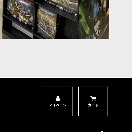
愚かな敵（あるいは一時的な同盟者）たちは、死の粘液に呑まれ
ーグル〉の恩恵に満ちた彼らに与えるダメージは、過剰と思われ
る潮の中に敵を巻き込んでいく。彼らは〈ナーグル神〉の災いに
マイページ
カート