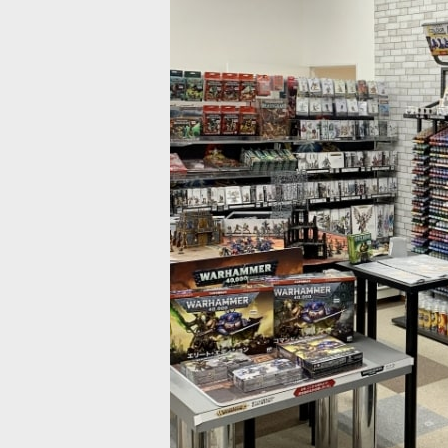
プレーグ・ゴッド
[
43-53
]
愛の対象となる存在は、デスガード内部においても皆無に等しい。兵団
ドウ] グリフォン・クロウ
[
10034
]
[デスガード] ロード・オヴ・ポクス
6,300
円
(税込)
ー
[
43-47
]
[
43-56
]
移動砲台としても猟犬としても己が使命を十分心得ている「メフィティ
[
43-54
]
。