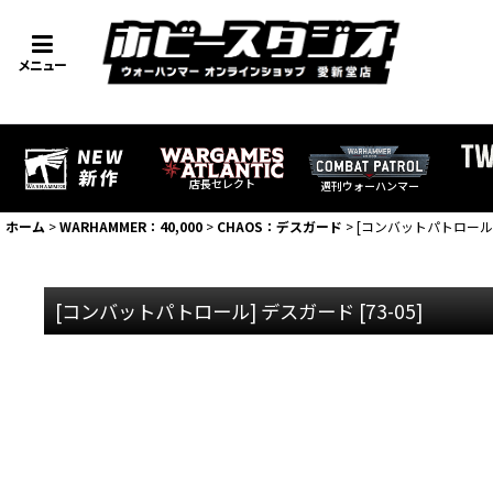
メニュー
店長セレクト
週刊ウォーハンマー
ホーム
>
WARHAMMER：40,000
>
CHAOS：デスガード
>
[コンバットパトロール
[コンバットパトロール] デスガード
[
73-05
]