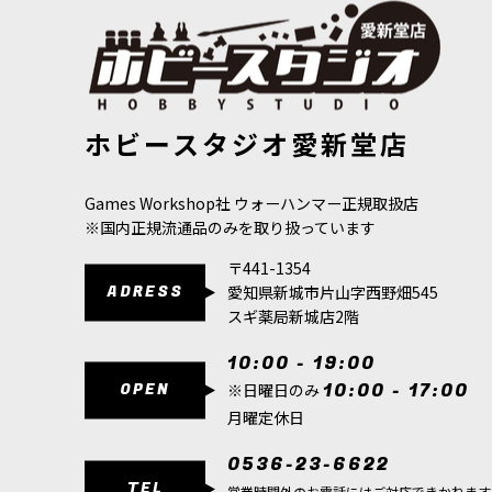
[デスガード] ティファウス：ヘラルド・オヴ・
6,600
円
(税込)
1点
「ティファウス」ほど腐敗の神の長きにわたる寵
[TTC：ミッドトーン] ドライ・ラスト・ブラウン
[TTC：シャ
ホビースタジオ愛新堂店
[
10089
]
いている彼は、数え切れぬほどの〈帝…
880
円
(税込)
880
円
(税込)
[デスガード] プレーグマリーン・アイコンベアラ
Games Workshop社 ウォーハンマー正規取扱店
※国内正規流通品のみを取り扱っています
4,800
円
(税込)
1点
〒441-1354
ADRESS
愛知県新城市片山字西野畑545
[デスガード] メフィティック・ブライトハウラー
スギ薬局新城店2階
4,200
円
(税込)
1点
10:00 - 19:00
三基の履帯であらゆる地形を踏破する魔導兵器。
OPEN
10:00 - 17:00
※日曜日のみ
正確な射撃能力を持つ上、残忍極まり…
月曜定休日
[デスガード] フォーティッド・ブロートドローン
0536-23-6622
8,600
円
(税込)
TEL
営業時間外のお電話にはご対応できかねます