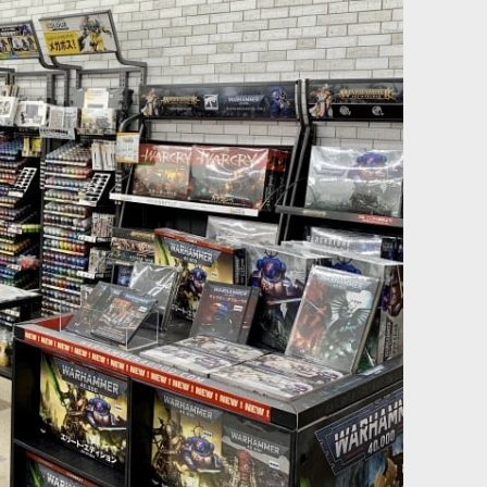
が腐敗の神に膝を屈してから今に至るまで、第一中隊長の座につ
[
42-16
]
[デスガード] ティファウス：ヘラルド・オヴ・プレー
グ・ゴッド
[
43-53
]
6,600
円
(税込)
ック・ブライトハウラー」。彼らを操るディーモンははきわめて