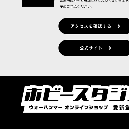
1点
予めご了承ください。
進撃の先鋒役として常に最前線に姿を見せ戦場を
るかあるいはおぞましい口吻やケーブ…
アクセスを確認する
[デスガード] ブライトロード・ターミネイター
[
9,300
円
(税込)
1点
公式サイト
デスガード兵を倒すことは困難を極める。「ブラ
るほどでなければその行動を止められ…
[デスガード] ポクスウォーカー
[
43-76
]
5,800
円
(税込)
1点
悪臭を放ち大群で戦場を闊歩する「ポクスウォー
呪われた犠牲者であり、デスガードの…