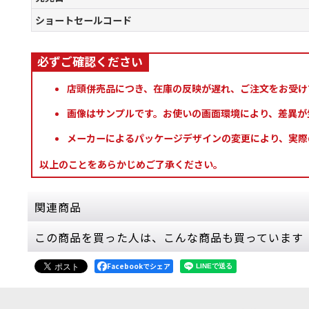
ショートセールコード
店頭併売品につき、在庫の反映が遅れ、ご注文をお受け
画像はサンプルです。お使いの画面環境により、差異が
メーカーによるパッケージデザインの変更により、実際
以上のことをあらかじめご了承ください。
関連商品
この商品を買った人は、こんな商品も買っています
[コデックス] デスガード 日本語版
[
43-03
]
8,800
円
(税込)
Facebookでシェア
1点
ゲーム「ウォーハンマー40,000」デスガー
ルのほか、新デタッチメント、…