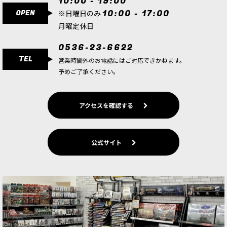
10:00 - 19:00
[ソウルブライト・グレイヴロード] ヴァンパイア
OPEN
10:00 - 17:00
ロード（ナイトメア騎乗）
[
91-82
]
※日曜日のみ
8,300
円
(税込)
月曜定休日
ただいま売り切れ中
0536-23-6622
ゲーム「ウォーハンマー：エイジ・オヴ・シグマ
TEL
ー」ソウルブライト・グレイヴロードの勢力のヒ
営業時間外のお電話にはご対応できかねます。
ーローユニットの新シタデルミニチュア1体。武
予めご了承ください。
器や装備オプションパーツも豊富に収録。より大
きなユニットとしての編成…
アクセスを確認する
[ソウルブライト・グレイヴロード] バロウガード
[
91-84
]
8,800
円
(税込)
公式サイト
ただいま売り切れ中
ゲーム「ウォーハンマー：エイジ・オヴ・シグマ
ー」ソウルブライト・グレイヴロードの勢力のエ
リートインファントリユニットのシタデルミニチ
ュア10体。『ソウルブライト・グレイヴロード・
アーミーセット』収録ミ…
[ソウルブライト・グレイヴロード] バロウナイト