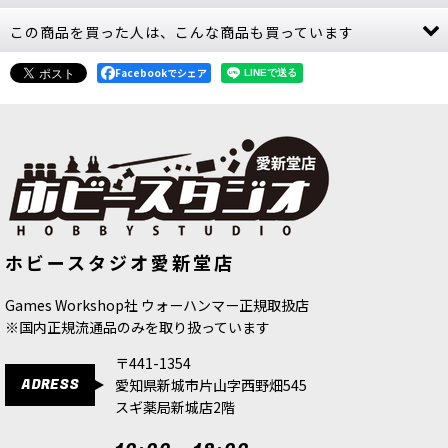
この商品を買った人は、こんな商品も買っています
[ソウルブライト・グレイヴロード] 虚ろの王刃団
[
91-46
]
9,900
Facebookでシェア
円
(税込)
1点
ゲーム「ウォーハンマー：エイジ・オヴ・シグマ
ー」ソウルブライト・グレイヴロードの勢力のプ
ッシュフィット式新シタデルミニチュア3体。
Black Library小説の登場人物がキットとなって登
場。フレッシ…
[ソウルブライト・グレイヴロード] “真紅の城
[秩序のバトルトーム] イドネス・ディ
[渾沌のバトルトーム] スレイヴ・ト
ホビースタジオ愛新堂店
ープキン 日本語版
[
87-01
]
ゥ・ダークネス 日本語版
[
83-02
]
塞”の君主、ヴォルドライ王子
[
91-80
]
8,800
円
(税込)
8,800
円
(税込)
27,000
円
(税込)
Games Workshop社 ウォーハンマー正規取扱店
2点
※国内正規流通品のみを取り扱っています
ゲーム「ウォーハンマー：エイジ・オヴ・シグマ
ー」ソウルブライト・グレイヴロードの勢力の新
〒441-1354
シタデルミニチュア1体。アーミーの中心となる巨
ADRESS
愛知県新城市片山字西野畑545
大なセンターピースはコレクター必見の一体。飛
行するモンスターユニッ…
スギ薬局新城店2階