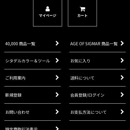
12,200
円
(税込)
1点
ゲーム「ウォーハンマー：エイジ・オヴ・シグマ
マイページ
カート
ー」ソウルブライト・グレイヴロードの勢力の情
景モデルのシタデルミニチュア3点。ルールは同
時発売の『バトルトーム：ソウルブライト・グレ
イヴロード』に掲載。ジェ…
40,000 商品一覧
AGE OF SIGMAR 商品一覧
[ソウルブライト・グレイヴロード] 顕現
[
91-86
]
8,300
円
(税込)
シタデルカラー＆ツール
お気に入り
1点
ゲーム「ウォーハンマー：エイジ・オヴ・シグマ
ー」ソウルブライト・グレイヴロードの勢力の顕
ご利用案内
送料について
現のシタデルミニチュア4点。ルールは同時発売
の『バトルトーム：ソウルブライト・グレイヴロ
ード』に掲載。ソウルブラ…
新規登録
会員登録/ログイン
お問い合わせ
お支払方法について
特定商取引法表示