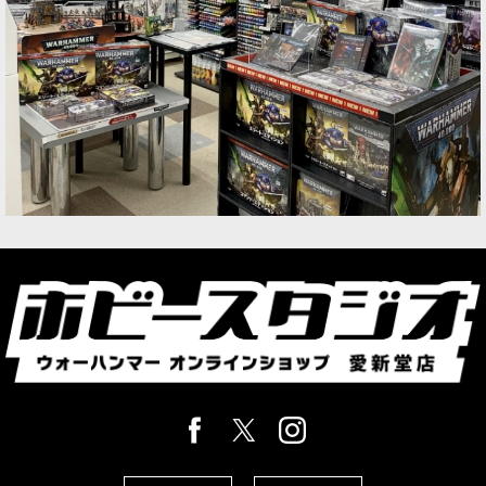
[
91-85
]
9,300
円
(税込)
1点
ゲーム「ウォーハンマー：エイジ・オヴ・シグマ
ー」ソウルブライト・グレイヴロードの勢力のシ
タデルミニチュア5体。発売中の『ソウルブライ
ト・グレイヴロード・アーミーセット』収録ミニ
チュアが単独キットとなっ…
[ソウルブライト・グレイヴロード] デスラトル・
スケルトン
[
91-42
]
9,300
円
(税込)
1点
ゲーム「ウォーハンマー：エイジ・オヴ・シグマ
ー」ソウルブライト・グレイヴロードの勢力のシ
タデルミニチュア24体。発売中の『ソウルブライ
ト・グレイヴロード・アーミーセット』収録ミニ
チュアが単独キットとな…
[ソウルブライト・グレイヴロード] 情景モデル：
呪われた墓
[
91-88
]