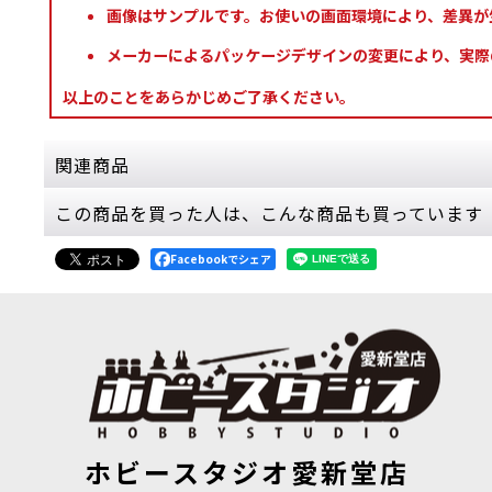
画像はサンプルです。お使いの画面環境により、差異が
メーカーによるパッケージデザインの変更により、実際
以上のことをあらかじめご了承ください。
関連商品
この商品を買った人は、こんな商品も買っています
◆取り寄せ商品◆[オールドワールド] アーケイ
4,000
円
(税込)
Facebookでシェア
ただいま売り切れ中
ゲーム「Warhammer: The Old Wo
限定掲載の…
◆取り寄せ商品◆[オールドワールド] バタリオ
27,000
円
(税込)
ただいま売り切れ中
ゲーム「Warhammer: The Old Wo
◆取り寄せ商品◆[オールドワールド] バタリオン：ウッ
◆取り寄せ商
ホビースタジオ愛新堂店
ドエルフ・レルム
[
13-109
]
ルム：エター
ン10体、…
27,000
円
(税込)
12,800
円
(税