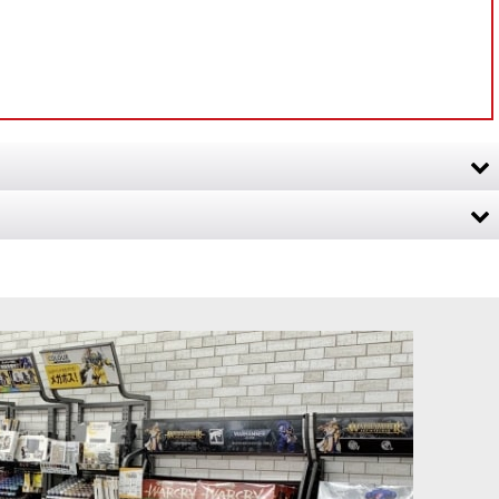
真、ゲームルールを掲載する英語書籍（ソフトカバー版48ページ）。本書
タデルミニチュア62体セット。ワイルドライダー／シスター・オヴ・ソー
] ハイエルフ・レル
◆取り寄せ商品◆[オールドワールド] ハイエルフ・レル
ドール
[
13-17
]
ム：ハイエルフ・ロアマスター
[
13-08
]
4,200
円
(税込)