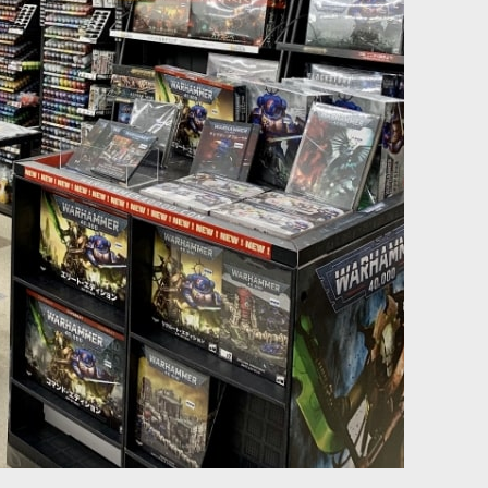
タデルミニチュア32体。過去発売されていたミニチュアが新パッケージに
れていたミニチュアが新パッケージにて再登場。]※【こちらの商品は「お
デルミニチュア1体。過去発売されていたミニチュアが新パッケージにて