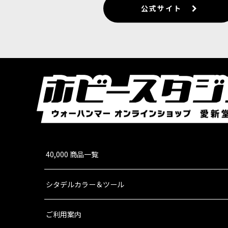
公式サイト
4,200
円
(税込)
ただいま売り切れ中
ゲーム「Warhammer: The Old W
寄せ商品」で…
◆取り寄せ商品◆[オールドワールド] ハイエル
9,300
円
(税込)
ただいま売り切れ中
ゲーム「Warhammer: The Old Wo
寄せ商品」…
40,000 商品一覧
シタデルカラー＆ツール
ご利用案内