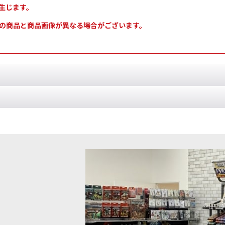
生じます。
の商品と商品画像が異なる場合がございます。
ン・ジャーナル：ウッドエルフ・レルム（英語版）
[
13-101
]
rld」ウッドエルフ・レルムの勢力の背景設定、イラストやミニチュア作例写
ン：ウッドエルフ・レルム
[
13-109
]
rld」ウッドエルフ・レルムの勢力のコレクションを始めるのにおすすめなシ
品◆[オールドワールド] ウッドエルフ・レ
◆取り寄せ商品◆[オールドワールド
ナルガード
[
13-106
]
ム：ドラゴンプリンス・オヴ・カレ
込)
12,800
円
(税込)