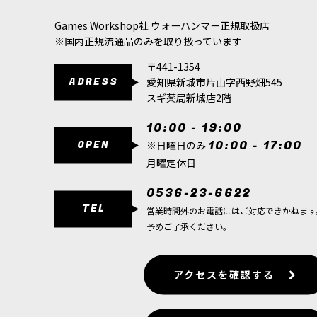
◆取り寄せ商品◆[オールドワールド] ウッドエ
Games Workshop社 ウォーハンマー正規取扱店
12,800
円
(税込)
※国内正規流通品のみを取り扱っています
ただいま売り切れ中
〒441-1354
ゲーム「Warhammer: The Old Wo
ADRESS
愛知県新城市片山字西野畑545
て再登場。…
スギ薬局新城店2階
◆取り寄せ商品◆[オールドワールド] ウッドエ
10:00 - 19:00
12,800
円
(税込)
OPEN
10:00 - 17:00
※日曜日のみ
ただいま売り切れ中
月曜定休日
ゲーム「Warhammer: The Old Wo
取り寄せ商…
0536-23-6622
TEL
営業時間外のお電話にはご対応できかねます
◆取り寄せ商品◆[オールドワールド] ウッドエ
予めご了承ください。
4,200
円
(税込)
ただいま売り切れ中
ゲーム「Warhammer: The Old Wo
アクセスを確認する
再登場。※【…
◆取り寄せ商品◆[オールドワールド] ハイエル