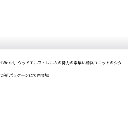
e Old World」ウッドエルフ・レルムの勢力の素早い騎兵ユニットのシタ
アが新パッケージにて再登場。