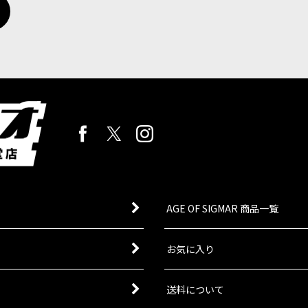
orld」ハイエルフ・レルムの勢力のシタデルミニチュア1体。過去発売されて
フ・レルム：シルバーヘルム
[
13-10
]
rld」ハイエルフ・レルムの勢力のシタデルミニチュア12体。過去発売され
AGE OF SIGMAR 商品一覧
お気に入り
送料について