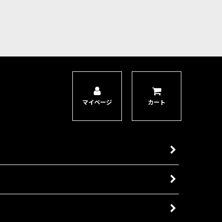
いたミニチュアが新パッケージにて再登場。※【こちらの商品は「お取り
マイページ
カート
ていたミニチュアが新パッケージにて再登場。※【こちらの商品は「お取り