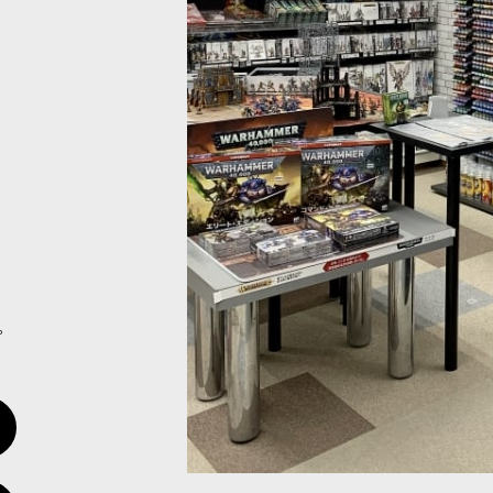
ルフ・レルム：グレイドガード
[
13-105
]
rld」ウッドエルフ・レルムの勢力の基幹となるインファントリユニットのシ
ルフ・レルム：エターナルガード
[
13-106
]
rld」ウッドエルフ・レルムの勢力のシタデルミニチュア20体。過去発売さ
。
ルフ・レルム：タルシンの貴人アラロス
[
13-108
]
rld」ウッドエルフ・レルムの勢力の頑丈で攻撃力の高いキャラクターのシタ
フ・レルム：ハイエルフ・ロアマスター
[
13-08
]