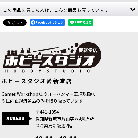
この商品を買った人は、こんな商品も買っています
[ウォースクロールカード] イドネス・ディープキ
ン 日本語版
[
87-02
]
4,800
Facebookでシェア
円
(税込)
1点
ゲーム「ウォーハンマー：エイジ・オヴ・シグマ
ー」イドネス・ディープキンの勢力をゲームプレ
イで使用する際に便利なレファレンスカード27枚
セット。全ユニットのウォースクロールカードの
ほか、ファクションテレ…
[スピアヘッド] イドネス・ディープキン：アクヘ
[秩序のバトルトーム] シルヴァネス
[渾沌のバトルトーム] スレイヴ・ト
ホビースタジオ愛新堂店
日本語版
[
92-01
]
ゥ・ダークネス 日本語版
[
83-02
]
リアンの潮流守護団
[
70-873
]
8,800
円
(税込)
21,300
円
(税込)
8,800
円
(税込)
Games Workshop社 ウォーハンマー正規取扱店
1点
※国内正規流通品のみを取り扱っています
ゲーム「ウォーハンマー：エイジ・オヴ・シグマ
ー」イドネス・ディープキンの勢力のコレクショ
〒441-1354
ンをお得に始めたり、”スピアヘッド”方式のゲー
ADRESS
愛知県新城市片山字西野畑545
ムプレイの編成をするのにぴったりなシタデルミ
ニチュア17体セット。…
スギ薬局新城店2階