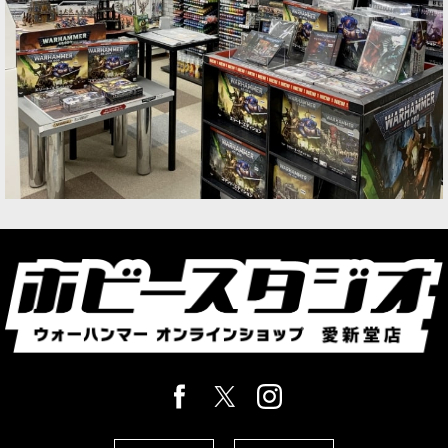
7,800
円
(税込)
1点
ゲーム「ウォーハンマー：エイジ・オヴ・シグマ
ー」イドネス・ディープキンの勢力の新たな”顕
現”の新シタデルミニチュア3体。新たな呪文を加
えたいプレイヤー必見のモデル、アーミーやジオ
ラマを彩る情景モデルと…
[イドネス・ディープキン] 深淵の至高王 ヴォルタ
ーノス
[
87-28
]
8,100
円
(税込)
1点
「アクヘリアン・キング」1体か「至高王ヴォルタ
ーノス」1体に組み立てることができる。「ヴォル
ターノス」は光の剣アストラ・ソルスを持ち、至
高王のクレストを背に掲げている。「アクヘリア
ン・キング」は3種類…
[イドネス・ディープキン] アクヘリアン・モール
サール・ガード
[
87-34
]
8,100
円
(税込)