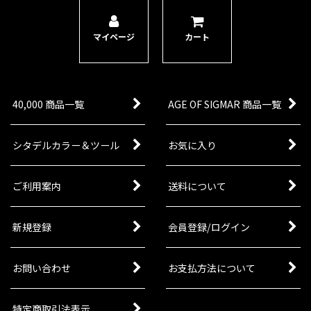
1点
[イドネス・ディープキン] ナマーティ・リーヴァ
マイページ
カート
ー
[
87-30
]
8,100
円
(税込)
1点
イドネスの弓兵と斥候である「ナマーティ・リー
40,000 商品一覧
AGE OF SIGMAR 商品一覧
ヴァー」。いかに素早く狙いを定めてサイレン
ト・ウィスパー・ボウを発射するかだけでなく、
刺すための短いブレード・キーニング・ナイフで
身を守る方法にも長けている…
シタデルカラー＆ツール
お気に入り
[イドネス・ディープキン] アクヘリアン・スロー
ご利用案内
送料について
ルマスター
[
87-37
]
4,700
円
(税込)
1点
新規登録
会員登録/ログイン
ゲーム「ウォーハンマー：エイジ・オヴ・シグマ
ー」ドーター・オヴ・カインアーミーにヒーロー
／リーダーモデルとして加わる、マルチパーツプ
お問い合わせ
お支払方法について
ラスチック製シタデルミニチュア1体。バトルボ
ックス『フューリー・オヴ…
特定商取引法表示