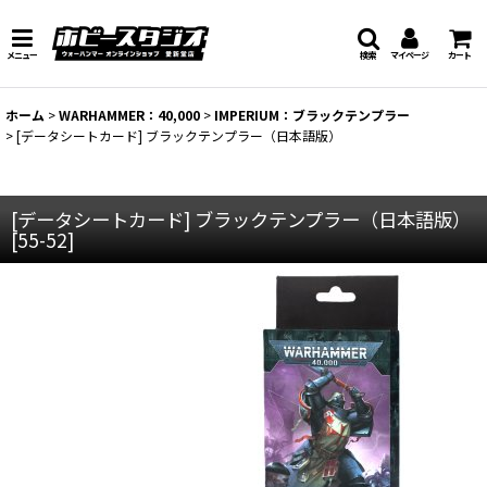
メニュー
検索
マイページ
カート
ホーム
>
WARHAMMER：40,000
>
IMPERIUM：ブラックテンプラー
>
[データシートカード] ブラックテンプラー（日本語版）
[データシートカード] ブラックテンプラー（日本語版）
[
55-52
]