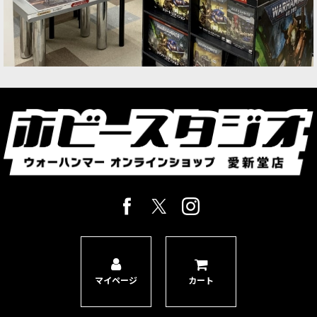
徴するアイコニックなキャラクター。頭部・ベー
スパーツのオプション同梱。…
[ブラックテンプラー] マーシャル
[
55-48
]
5,800
円
(税込)
1点
「ブラックテンプラー・アーミーセット」にも収
録されている。強力なアビリティや巧みな策略で
スペースマリーンたちを戦場へと導くブラックテ
ンプラー「マーシャル」。本セットにはプラスチ
ック製マルチパーツキット…
[ブラックテンプラー] キャステラン
[
55-47
]
5,800
円
(税込)
1点
周囲の兵を鼓舞するブラックテンプラーの英雄
「キャステラン」。本セットにはプラスチック製
マルチパーツキット1体を収録、ブラックテンプ
ラーアーミーのHQとしても活躍するミニチュア。
マイページ
カート
ゲーム「ウォーハンマー4…