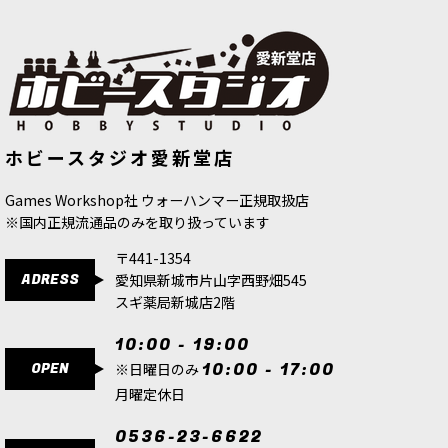
ゲーム「ウォーハンマー40,000」ブラックテンプ
ラーの勢力の背景設定、イラストやミニチュア作
例写真、最新版ゲームルールなどを収録する書籍
（ハードカバー版96ページ）。 新たなデタッチメ
ント3種、新コ…
[コンバットパトロール] ブラックテンプラー
[
73-
[データシートカード] エンペラーズ・
[コデックス・サプリメント] ブラック
ホビースタジオ愛新堂店
チルドレン 日本語版
[
37-03
]
テンプラー（日本語版）
[
55-01
]
553
]
4,800
円
(税込)
4,900
円
(税込)
24,100
円
(税込)
Games Workshop社 ウォーハンマー正規取扱店
1点
※国内正規流通品のみを取り扱っています
ゲーム「ウォーハンマー40,000」ブラックテンプ
ラーの勢力から、「コンバットパトロール」形式
〒441-1354
のゲームプレイのために編成されたシタデルミニ
ADRESS
愛知県新城市片山字西野畑545
チュア19体を収録。 勢力のコレクションをお得に
始めたり、すで…
スギ薬局新城店2階
10:00 - 19:00
[ブラックテンプラー] エクセクレイター
[
55-50
]
OPEN
10:00 - 17:00
※日曜日のみ
5,900
円
(税込)
月曜定休日
1点
ゲーム「ウォーハンマー40,000」ブラックテンプ
0536-23-6622
ラーの勢力の新たなリーダーユニットの新シタデ