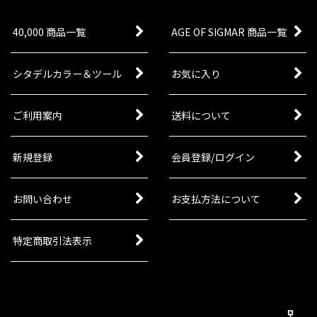
[ブラックテンプラー] アップグレード＆トランス
ファー
[
55-49
]
40,000 商品一覧
AGE OF SIGMAR 商品一覧
5,300
円
(税込)
1点
シタデルカラー＆ツール
お気に入り
スペースマリーンのミニチュアをブラックテンプ
ラーとして制作可能となるアップグレードキッ
ト。ビークル用の追加パーツ、肩パッドや頭部、
武器などのパーツや、コデックス・サプリメント
ご利用案内
送料について
掲載の特殊ウォーギアなどを…
新規登録
会員登録/ログイン
[ブラックテンプラー] 教戒官グリマルドゥス＆近
侍団
[
55-44
]
7,500
円
(税込)
お問い合わせ
お支払方法について
1点
ブラックテンプラーのたゆまぬ信仰心の指針とな
る「教戒官グリマルドゥス」。本セットにはプラ
特定商取引法表示
スチック製マルチパーツキット4体を収録。ブラ
ックテンプラーアーミーのHQとしても活躍するア
イコニックなミニチュア…