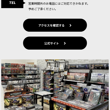
TEL
ルミニチュア1体。 白兵ユニットを大いに支援す
営業時間外のお電話にはご対応できかねます。
るユニットで、装備や武器のオプションパーツも
予めご了承ください。
収録。 より大き…
[ブラックテンプラー] クルセイド・エインシェン
アクセスを確認する
ト
[
55-57
]
6,200
円
(税込)
2点
公式サイト
ゲーム「ウォーハンマー40,000」ブラックテンプ
ラーの勢力の新たなサポートキャラクターの新シ
タデルミニチュア1体。 キャラクターが掲げるバ
ナーの代替オプションパーツも収録。 より大きな
ユニットとして…
[ブラックテンプラー] 大将帥ヘルブレヒト
[
55-
41
]
7,500
円
(税込)
1点
ブラックテンプラー戦団を率いる非常に強力な
「大将帥ヘルブレヒト」。本セットにはプラスチ
ック製マルチパーツキット1体を収録。戦団を象