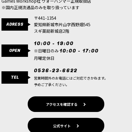
Games Workshop社 ウォーハンマー正規取扱店
1点
※国内正規流通品のみを取り扱っています
ゲーム「ウォーハンマー40,000」リーグ・オヴ・
ヴォータンの勢力のリーダーキャラクターの新シ
〒441-1354
タデルミニチュア1体。 味方にコストなしにスペ
ADRESS
愛知県新城市片山字西野畑545
シャルルールを適用させることで支援する新たな
ユニット。
スギ薬局新城店2階
10:00 - 19:00
[リーグ・オヴ・ヴォータン] アーカニスト・エヴ
OPEN
10:00 - 17:00
ァリュエイター
[
69-21
]
※日曜日のみ
5,700
円
(税込)
月曜定休日
1点
0536-23-6622
ゲーム「ウォーハンマー40,000」リーグ・オヴ・
TEL
ヴォータンの勢力の新キャラクターのシタデルミ
営業時間外のお電話にはご対応できかねます。
ニチュア1体。 武器のオプションによって様々な
予めご了承ください。
射程で攻撃可能な多彩で強力なキャラクター。 よ
り大きなユニッ…
アクセスを確認する
[リーグ・オヴ・ヴォータン] ブーリ・イーグニル
セン
[
69-22
]
6,300
円
(税込)
公式サイト
1点