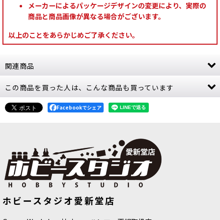
メーカーによるパッケージデザインの変更により、実際の
商品と商品画像が異なる場合がございます。
以上のことをあらかじめご了承ください。
関連商品
この商品を買った人は、こんな商品も買っています
[コデックス] リーグ・オヴ・ヴォータン（日本語
版）
[
69-01
]
8,300
Facebookでシェア
円
(税込)
1点
ゲーム「ウォーハンマー40,000」リーグ・オヴ・
ヴォータンの勢力の背景設定、美麗アートや作例
写真、最新版ルールを掲載するファン必見の書籍
（ハードカバー版144ページ）。 専用強化ルール
を含む新デタッ…
[リーグ・オヴ・ヴォータン] メムニル・ストラテ
[コデックス] デュカーリ 日本語版
[キルチーム] ブレイド・オヴ・カイン
ホビースタジオ愛新堂店
[
45-01
]
[
103-41
]
ジスト
[
69-20
]
8,800
円
(税込)
11,100
円
(税込)
5,900
円
(税込)