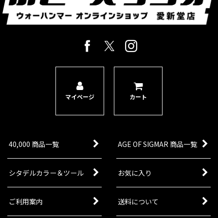
クトーニアン・アースシェイカー2体と強力なアビ
リティを記録するのに便利なブリーチャー・オー
ドナンス・トー…
[リーグ・オヴ・ヴォータン] カプリカス
[
69-25
]
8,800
円
(税込)
1点
ゲーム「ウォーハンマー40,000」リーグ・オヴ・
ヴォータンの勢力のビークルユニットの新シタデ
ルミニチュア1体。 二通りから一種を選んで制作
マイページ
カート
でき、一ユニットに複数のカプリカス・ディフェ
ンダーを編成可能…
40,000 商品一覧
AGE OF SIGMAR 商品一覧
シタデルカラー＆ツール
お気に入り
ご利用案内
送料について