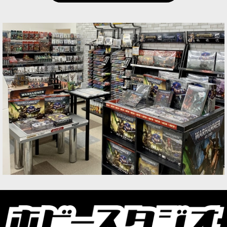
ゲーム「ウォーハンマー40,000」リーグ・オヴ・
ヴォータンの勢力の新キャラクターのシタデルミ
ニチュア1体。 敵に攻撃された後に動くことので
きる、機動力の高い強力なユニット。
[リーグ・オヴ・ヴォータン] アイアンキン・ステ
ィールジャック
[
69-23
]
8,800
円
(税込)
1点
ゲーム「ウォーハンマー40,000」リーグ・オヴ・
ヴォータンの勢力の新エリートインファントリユ
ニットのシタデルミニチュア3体。 異なるタイプ
の武器を装備する二通りから一種を選択して組立
可能な新ユニット…
[リーグ・オヴ・ヴォータン] クトーニアン・アー
スシェイカー
[
69-24
]
8,300
円
(税込)
1点
ゲーム「ウォーハンマー40,000」リーグ・オヴ・
ヴォータンの勢力の新シタデルミニチュア4体。