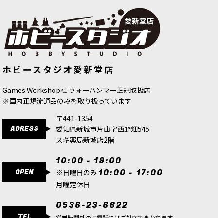
こちらは、送料無料・会員割引・クーポン割引対
象外の商品です。 『ウォーハンマー40,000』は、
単なるゲームやホビーではない。 『ウォーハンマ
ー40,000：コンバットパトロール』を通してこの
世界…
[ファレホ：ブラシ] プレシジョンブラ
[週刊ウォーハンマー] コンバットパト
ホビースタジオ愛新堂店
シ 1【人工毛】
[
B03001
]
ロール 15号
[
38983
]
583
円
(税込)
2,499
円
(税込)
Games Workshop社 ウォーハンマー正規取扱店
※国内正規流通品のみを取り扱っています
〒441-1354
ADRESS
愛知県新城市片山字西野畑545
スギ薬局新城店2階
10:00 - 19:00
OPEN
10:00 - 17:00
※日曜日のみ
月曜定休日
0536-23-6622
TEL
営業時間外のお電話にはご対応できかねます。