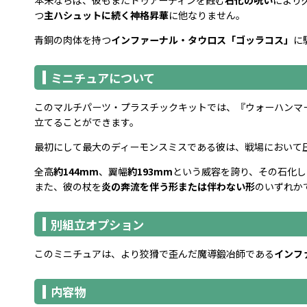
つ――
主ハシュットに続く神格昇華
に他なりません。
青銅の肉体を持つ
インファーナル・タウロス「ゴッラコス」
に
ミニチュアについて
このマルチパーツ・プラスチックキットでは、『ウォーハンマ
立てることができます。
最初にして最大のディーモンスミスである彼は、戦場において
全高
約144mm
、翼幅
約193mm
という威容を誇り、その石化し
また、彼の杖を
炎の奔流を伴う形または伴わない形
のいずれか
別組立オプション
このミニチュアは、より狡猾で歪んだ魔導鍛冶師である
インフ
内容物