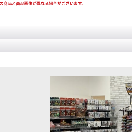
の商品と商品画像が異なる場合がございます。
ット 日本語版
[
82-01
]
本語版） 灰が立ちこめ、空が燃え盛る中を――ヘルスミス・オヴ・ハシ
ル・レイザー
[
82-02
]
レイザー インファーナル・レイザーは、ジッグラトの窒息するような
] テンペストゥス・アクィロン
[
103-52
]
[インペリアル・エージェント] キ
[
52-12
]
)
5,400
円
(税込)
ウロス
[
82-03
]