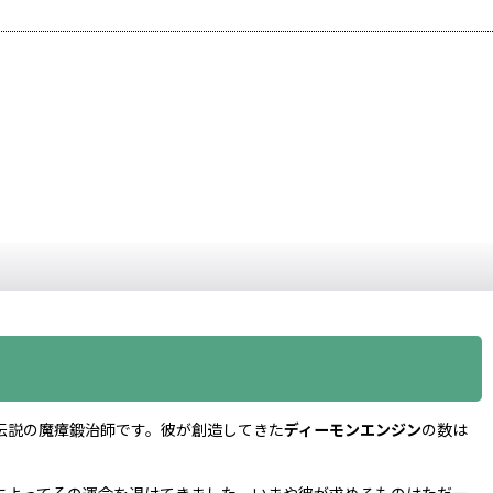
伝説の魔瘴鍛治師です。彼が創造してきた
ディーモンエンジン
の数は
。
によってその運命を退けてきました。いまや彼が求めるものはただ一