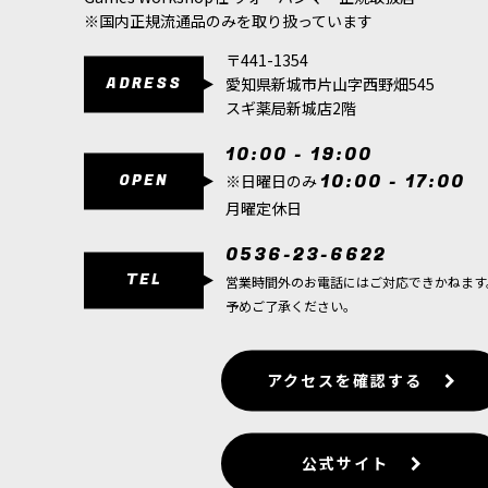
9,300
円
(税込)
※国内正規流通品のみを取り扱っています
ただいま売り切れ中
〒441-1354
ヘルスミス・オヴ・ハシュットブル・ケンタウロ
ADRESS
愛知県新城市片山字西野畑545
な忠誠を誓う代わりに、まるで生…
スギ薬局新城店2階
[ヘルスミス・オヴ・ハシュット] ディーモンス
10:00 - 19:00
5,900
円
(税込)
OPEN
10:00 - 17:00
※日曜日のみ
1点
月曜定休日
ヘルスミス・オヴ・ハシュットディーモンスミス
機構と灼熱の魔法を極めた存在で…
0536-23-6622
TEL
営業時間外のお電話にはご対応できかねます
予めご了承ください。
アクセスを確認する
公式サイト