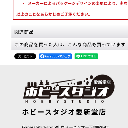
メーカーによるパッケージデザインの変更により、実際
以上のことをあらかじめご了承ください。
関連商品
この商品を買った人は、こんな商品も買っています
[渾沌のバトルトーム] ヘルスミス・オヴ・ハシュ
8,800
円
(税込)
Facebookでシェア
1点
バトルトームヘルスミス・オヴ・ハシュット（日
き延びるため、そして力を求…
[ヘルスミス・オヴ・ハシュット] インファーナ
6,600
円
(税込)
1点
ヘルスミス・オヴ・ハシュットインファーナル・
[タウ・エンパイア] ゴーストキール・バトルスーツ
[
56-
[キルチーム
ホビースタジオ愛新堂店
20
]
です。彼らは、後に悪魔の火花で…
9,900
円
(税込
13,600
円
(税込)
[ヘルスミス・オヴ・ハシュット] ブル・ケンタ
Games Workshop社 ウォーハンマー正規取扱店