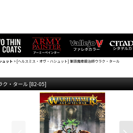
シタデルカ
ファレホカラー
アーミーペインター
シュット
>
[ヘルスミス・オヴ・ハシュット] 筆頭魔瘴鍛治師ウラク・タール
ラク・タール
[
82-05
]