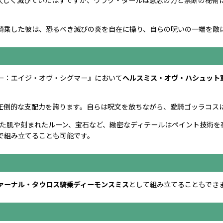
騎乗した彼は、恐るべき滅びの炎を自在に操り、自らの呪いの一端を敵
ー：エイジ・オヴ・シグマー』において
ヘルスミス・オヴ・ハシュット
圧倒的な支配力を誇ります。自らは呪文を放ちながら、愛騎ゴッラコス
た肌や刻まれたルーン、宝石など、緻密なディテールはペイント技術を
で組み立てることも可能です。
ァーナル・タウロス騎乗ディーモンスミス
として組み立てることもでき