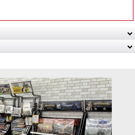
ュットは進軍する。かつてドゥアーディンの一派であった彼らは、生
鍛冶工房や生産ラインで育てられた、陰鬱で怨念に満ちた戦士たち
ャリダス・アサシン
[スケイヴン] アコライト・グローバディア
[
90-47
]
8,300
円
(税込)