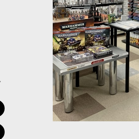
ス ブル・ケンタウロスは、ハシュットの祝福を受けたと信じられる突
ミス
[
82-04
]
 ディーモンスミスは、ハシュットの闇の魔術を操り、いかなる代償を
。