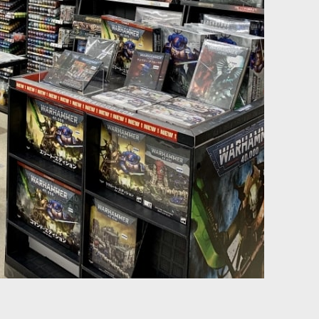
然変異の戦士たちです。彼らは「暗黒の父」の崇拝者として狂信的
払ってでもさらなる力を追い求める魔導鍛冶師です。彼らは地獄の