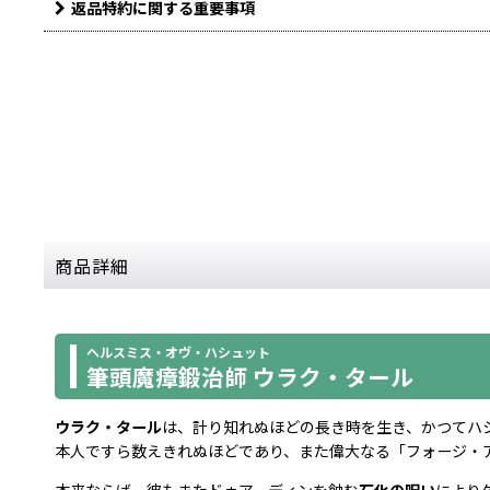
返品特約に関する重要事項
商品詳細
ヘルスミス・オヴ・ハシュット
筆頭魔瘴鍛治師 ウラク・タール
ウラク・タール
は、計り知れぬほどの長き時を生き、かつてハ
本人ですら数えきれぬほどであり、また偉大なる「フォージ・
本来ならば、彼もまたドゥアーディンを蝕む
石化の呪い
により