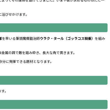
に浴びせかけます。
軍
を率いる筆頭魔瘴鍛治師
ウラク・タール（ゴッラコス騎乗）
を組み
は金属の蹄で敵を踏み砕き、長大な角で貫きます。
存分に発揮できる題材となります。
ます。