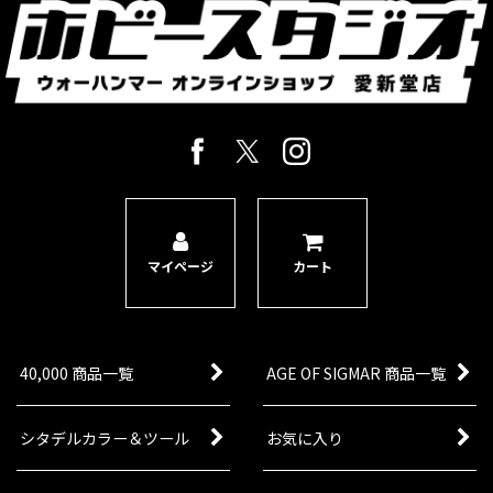
1点
ゲーム「ウォーハンマー40,000」ケイオス・スペ
ースマリーンの勢力のシタデルミニチュア1体。発
売中の『ケイオス・スペースマリーン・バトルフ
ォース：永年の抗争の古参兵』に収録されたミニ
チュアが単独キッ…
[ケイオス・スペースマリーン] アカースド・カル
ティスト
[
43-83
]
8,300
円
(税込)
1点
ゲーム「ウォーハンマー40,000」ケイオス・スペ
マイページ
カート
ースマリーンアーミーのトループユニットのマル
チパーツプラスチック製シタデルミニチュア8
体。アーミーの基幹となるユニットとして最大16
体まで編成可能。
40,000 商品一覧
AGE OF SIGMAR 商品一覧
[ケイオス・スペースマリーン] チョーズン
[
43-84
]
9,300
円
(税込)
シタデルカラー＆ツール
お気に入り
1点
ゲーム「ウォーハンマー40,000」ケイオススペー