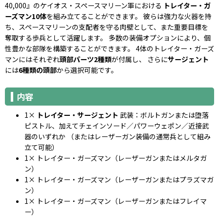
40,000』のケイオス・スペースマリーン軍における
トレイター・ガ
ーズマン10体
を組み立てることができます。 彼らは強力な火器を持
ち、スペースマリーンの支配者を守る肉壁として、また重要目標を
奪取する歩兵として活躍します。 多数の装備オプションにより、個
性豊かな部隊を構築することができます。 4体のトレイター・ガーズ
マンにはそれぞれ
頭部パーツ2種類
が付属し、 さらに
サージェント
には
6種類の頭部
から選択可能です。
内容
1×
トレイター・サージェント
武装：ボルトガンまたは堕落
ピストル、加えてチェインソード／パワーウェポン／近接武
器のいずれか （またはレーザーガン装備の通常兵として組み
立て可能）
1× トレイター・ガーズマン（レーザーガンまたはメルタガ
ン）
1× トレイター・ガーズマン（レーザーガンまたはプラズマガ
ン）
1× トレイター・ガーズマン（レーザーガンまたはフレイマ
ー）