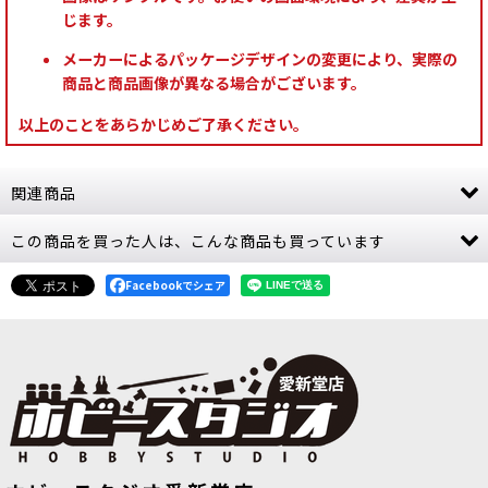
じます。
メーカーによるパッケージデザインの変更により、実際の
商品と商品画像が異なる場合がございます。
以上のことをあらかじめご了承ください。
関連商品
この商品を買った人は、こんな商品も買っています
[コデックス] ケイオス・スペースマリーン 日本語
版
[
43-01
]
8,800
Facebookでシェア
円
(税込)
1点
ゲーム「ウォーハンマー40,000」ケイオス・スペ
ースマリーンの勢力の背景設定、ゲームルール、
イラストやミニチュア作例写真などを収録するハ
ードカバー版書籍（160ページ）。データシート
48種、ケイオス…
[コンバットパトロール] ケイオス・スペースマリ
[ケイオス・スペースマリーン] ポゼッ
[ケイオス・スペースマリーン] ケイオ