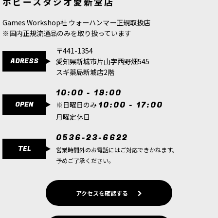
ホビースタジオ愛新堂店
スド
[
43-86
]
ス・ライノ
[
43-11
]
ーン
[
43-20
]
9,300
円
(税込)
8,000
円
(税込)
23,500
円
(税込)
Games Workshop社 ウォーハンマー正規取扱店
1点
※国内正規流通品のみを取り扱っています
ゲーム「ウォーハンマー40,000」ケイオス・スペ
ースマリーンの勢力のコレクションを始めたり、
〒441-1354
アーミーの拡充にもおすすめなボックスセット。
ADRESS
愛知県新城市片山字西野畑545
シタデルミニチュア26体を収録。収録内容ミニチ
ュア26体（未組…
スギ薬局新城店2階
10:00 - 19:00
[ケイオス・スペースマリーン] レギオナリー
[
43-
OPEN
10:00 - 17:00
105
]
※日曜日のみ
9,900
円
(税込)
月曜定休日
1点
0536-23-6622
ケイオス・スペースマリーンレギオネア レギオネ
TEL
ア（Legionaries）は、敵の抵抗を粉砕する恐る
営業時間外のお電話にはご対応できかねます。
べき突撃を敢行するケイオス・スペースマリーン
予めご了承ください。
の主力歩兵です。 彼らはロングウォー（長き戦
争）…
アクセスを確認する
[ケイオス・スペースマリーン] トレイター・エン
フォーサー
[
43-106
]