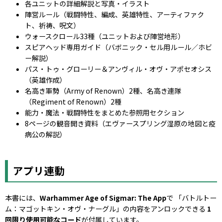
各ユニットの詳細解説と写真・イラスト
陣営ルール（戦闘特性、編成、英雄特性、アーティファク
ト、祈祷、呪文）
ウォースクロール33種（ユニットおよび陣営地形）
スピアヘッド専用ガイド（バボニック・セル用ルール／ホビ
ー解説）
パス・トゥ・グローリー＆アンヴィル・オヴ・アポセオシス
（英雄作成）
名高き軍勢（Army of Renown）2種、名高き連隊
（Regiment of Renown）2種
能力・魔法・戦闘特性をまとめた参照用セクション
8ページの観音開き資料（エヴァースプリング湿原の地図と疫
病公の解説）
アプリ連動
本書には、
Warhammer Age of Sigmar: The App
で 「バトルトー
ム：マゴットキン・オヴ・ナーグル」の内容をアンロックできる
1
回限り使用可能なコード
が付属しています。