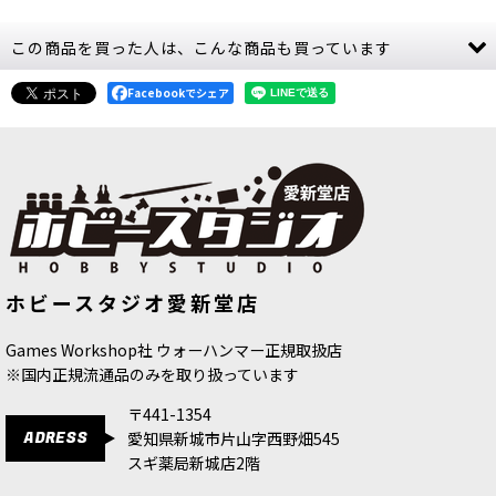
この商品を買った人は、こんな商品も買っています
Facebookでシェア
【陣営パック】ファイアスレイヤー
[スピアヘッド] ヘルスミス・オヴ・ハ
ホビースタジオ愛新堂店
日本語版
[
74-09
]
シュット：煉獄炉の軍団
[
70-821
]
2,350
円
(税込)
21,300
円
(税込)
Games Workshop社 ウォーハンマー正規取扱店
※国内正規流通品のみを取り扱っています
〒441-1354
ADRESS
愛知県新城市片山字西野畑545
スギ薬局新城店2階