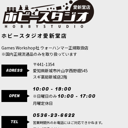
[ファレホ：TMM] インペリアルゴー
[ファレホ：TMM] ラスティメタル(ベ
ホビースタジオ愛新堂店
ルド(シェード色)
[
77143
]
ース色)
[
77138
]
517
円
(税込)
517
円
(税込)
Games Workshop社 ウォーハンマー正規取扱店
※国内正規流通品のみを取り扱っています
〒441-1354
ADRESS
愛知県新城市片山字西野畑545
スギ薬局新城店2階
10:00 - 19:00
OPEN
10:00 - 17:00
※日曜日のみ
月曜定休日
0536-23-6622
TEL
営業時間外のお電話にはご対応できかねます。