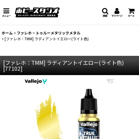
メニュー
検索
マイページ
カート
ホーム
>
ファレホ
>
トゥルーメタリックメタル
>
[ファレホ：TMM] ラディアントイエロー(ライト色)
[ファレホ：TMM] ラディアントイエロー(ライト色)
[
77102
]