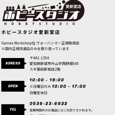
[ファレホ：TMM] ヒュドラターコイ
[ファレホ：TMM] ラディアントイエ
ホビースタジオ愛新堂店
ズ(ライト色)
[
77112
]
ロー(シェード色)
[
77142
]
517
円
(税込)
517
円
(税込)
Games Workshop社 ウォーハンマー正規取扱店
※国内正規流通品のみを取り扱っています
〒441-1354
ADRESS
愛知県新城市片山字西野畑545
スギ薬局新城店2階
10:00 - 19:00
OPEN
10:00 - 17:00
※日曜日のみ
月曜定休日
0536-23-6622
TEL
営業時間外のお電話にはご対応できかねます。