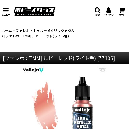
メニュー
検索
マイページ
カート
ホーム
>
ファレホ
>
トゥルーメタリックメタル
>
[ファレホ：TMM] ルビーレッド(ライト色)
[ファレホ：TMM] ルビーレッド(ライト色)
[
77106
]