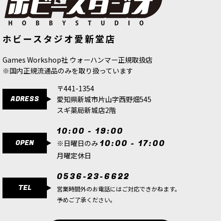
[WHアンダーワールド] 秩序のウォー
[ファレホ：TMM] ウルトラマリンブ
ホビースタジオ愛新堂店
バンド - 影の探索者
[
109-40
]
ルー(シェード色)
[
77150
]
14,500
円
(税込)
517
円
(税込)
Games Workshop社 ウォーハンマー正規取扱店
※国内正規流通品のみを取り扱っています
〒441-1354
ADRESS
愛知県新城市片山字西野畑545
スギ薬局新城店2階
10:00 - 19:00
OPEN
10:00 - 17:00
※日曜日のみ
月曜定休日
0536-23-6622
TEL
営業時間外のお電話にはご対応できかねます。
予めご了承ください。