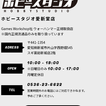
[ファレホ：TMM] エンシェントカッ
[ファレホ：TMM] ヒュドラターコイ
ホビースタジオ愛新堂店
パー(ベース色)
[
77124
]
ズ(ベース色)
[
77132
]
517
円
(税込)
517
円
(税込)
Games Workshop社 ウォーハンマー正規取扱店
※国内正規流通品のみを取り扱っています
〒441-1354
ADRESS
愛知県新城市片山字西野畑545
スギ薬局新城店2階
10:00 - 19:00
OPEN
10:00 - 17:00
※日曜日のみ
月曜定休日
0536-23-6622
TEL
営業時間外のお電話にはご対応できかねます。
予めご了承ください。