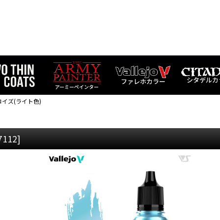
シタデルカ
ファレホカラー
アーミーペインター
コイズ(ライト色)
7112
]