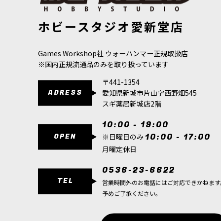
[ファレホ：TMM] サファイアブルー(ライト色)
[
77111
]
[ファレホ：T
ホビースタジオ愛新堂店
[
77132
]
517
円
(税込)
517
円
(税込)
Games Workshop社 ウォーハンマー正規取扱店
※国内正規流通品のみを取り扱っています
〒441-1354
ADRESS
愛知県新城市片山字西野畑545
スギ薬局新城店2階
10:00 - 19:00
OPEN
10:00 - 17:00
※日曜日のみ
月曜定休日
0536-23-6622
TEL
営業時間外のお電話にはご対応できかねます
予めご了承ください。