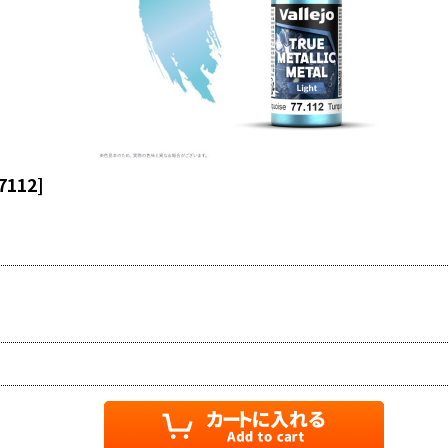
7112
]