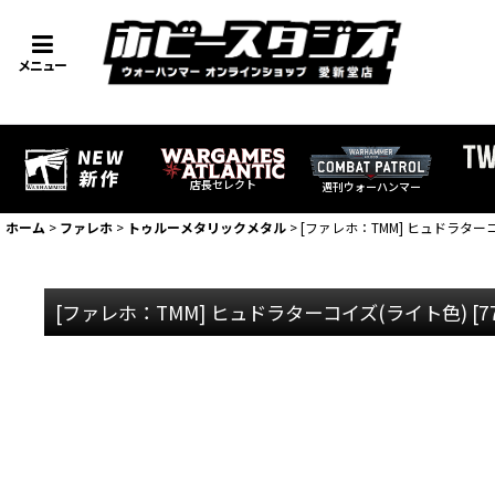
メニュー
店長セレクト
週刊ウォーハンマー
ホーム
>
ファレホ
>
トゥルーメタリックメタル
>
[ファレホ：TMM] ヒュドラター
[ファレホ：TMM] ヒュドラターコイズ(ライト色)
[
7