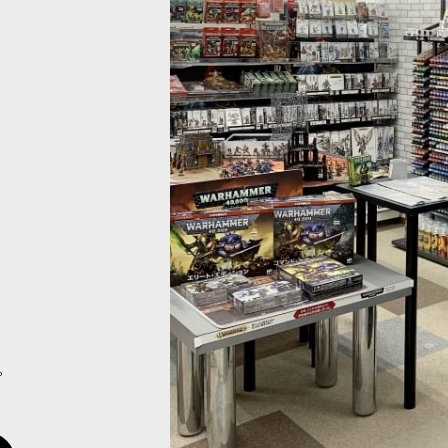
MM] ヒュドラターコイズ(ベース色)
[ファレホ：TMM] オブシディアン
[
77160
]
517
円
(税込)
。