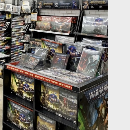
ブラック(シェード色)
[ファレホ：TMM] ヒュドラターコイズ(シェード色)
[
77152
]
517
円
(税込)