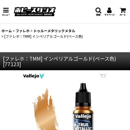
メニュー
検索
マイページ
カート
ホーム
>
ファレホ
>
トゥルーメタリックメタル
>
[ファレホ：TMM] インペリアルゴールド(ベース色)
[ファレホ：TMM] インペリアルゴールド(ベース色)
[
77123
]