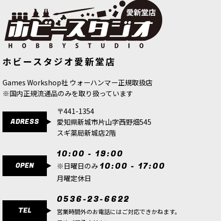
[ファレホ：TMM] スターリングシル
[ファレホ：TMM] アルケインゴール
ホビースタジオ愛新堂店
バー(ベース色)
[
77121
]
ド(シェード色)
[
77157
]
517
円
(税込)
517
円
(税込)
Games Workshop社 ウォーハンマー正規取扱店
※国内正規流通品のみを取り扱っています
〒441-1354
ADRESS
愛知県新城市片山字西野畑545
スギ薬局新城店2階
10:00 - 19:00
OPEN
10:00 - 17:00
※日曜日のみ
月曜定休日
0536-23-6622
TEL
営業時間外のお電話にはご対応できかねます。