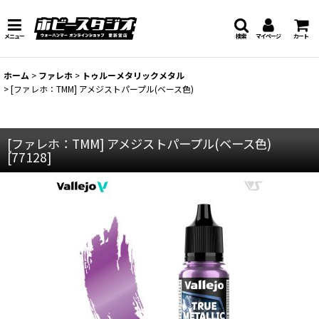
メニュー
検索
マイページ
カート
ホーム
>
ファレホ
>
トゥルーメタリックメタル
>
[ファレホ：TMM] アメジストパープル(ベース色)
[ファレホ：TMM] アメジストパープル(ベース色)
[
77128
]