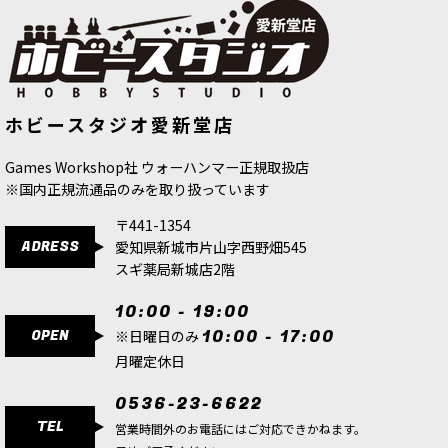
[ファレホ：TMM] グリーニッシュゴ
[APファナティック]エイリアンパープ
ホビースタジオ愛新堂店
ールド(ライト色)
[
77116
]
ル
[
WP3128
]
517
円
(税込)
650
円
(税込)
Games Workshop社 ウォーハンマー正規取扱店
※国内正規流通品のみを取り扱っています
〒441-1354
ADRESS
愛知県新城市片山字西野畑545
スギ薬局新城店2階
10:00 - 19:00
OPEN
10:00 - 17:00
※日曜日のみ
月曜定休日
0536-23-6622
TEL
営業時間外のお電話にはご対応できかねます。